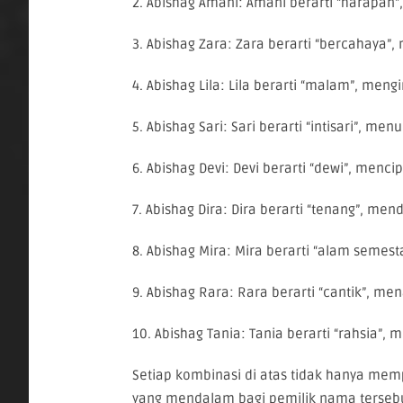
2. Abishag Amani: Amani berarti “harapa
3. Abishag Zara: Zara berarti “bercahaya”
4. Abishag Lila: Lila berarti “malam”, me
5. Abishag Sari: Sari berarti “intisari”, m
6. Abishag Devi: Devi berarti “dewi”, men
7. Abishag Dira: Dira berarti “tenang”, m
8. Abishag Mira: Mira berarti “alam seme
9. Abishag Rara: Rara berarti “cantik”, 
10. Abishag Tania: Tania berarti “rahsia”
Setiap kombinasi di atas tidak hanya me
yang mendalam bagi pemilik nama terseb