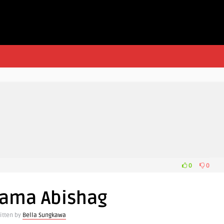
0
0
Nama Abishag
itten by
Bella Sungkawa