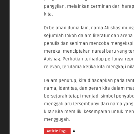
panggilan, melainkan cerminan dari harapan
kita.
Di belahan dunia lain, nama Abishag mung
sejumlah tokoh dalam literatur dan aren
penulis dan seniman mencoba mengeksplo
mereka, menciptakan narasi baru yang terin
Abishag. Perhatian terhadap perlunya repre
relevan, terutama ketika kita mengkaji nil
Dalam penutup, kita dihadapkan pada ta
nama, identitas, dan peran kita dalam m
bersejarah tetapi menjadi simbol pengabdi
menggali arti tersembunyi dari nama yan
kita? Kita memiliki kesempatan untuk men
menggugah.
Article Tags:
A