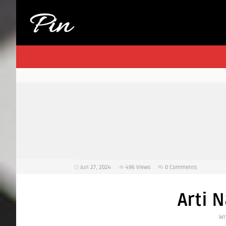
Jun 27, 2024
496
Views
0 Comments
Arti 
Wr