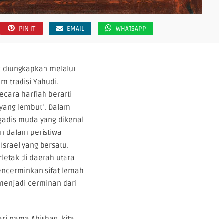
PIN IT
EMAIL
WHATSAPP
g diungkapkan melalui
m tradisi Yahudi.
ecara harfiah berarti
 yang lembut”. Dalam
 gadis muda yang dikenal
n dalam peristiwa
Israel yang bersatu.
rletak di daerah utara
encerminkan sifat lemah
menjadi cerminan dari
ri nama Abishag, kita