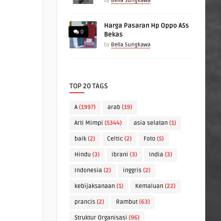
by
Bella Sungkawa
Harga Pasaran Hp Oppo A5s
0
Bekas
by
Bella Sungkawa
TOP 20 TAGS
A
(1997)
arab
(19)
Arti Mimpi
(5344)
asia selatan
(1)
baik
(2)
Celtic
(2)
Foto
(5)
Hindu
(3)
ibrani
(3)
India
(3)
Indonesia
(2)
inggris
(2)
kebijaksanaan
(1)
Kemaluan
(22)
prancis
(2)
Rambut
(63)
Struktur Organisasi
(96)