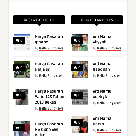
RECENT ARTICLES
RELATED ARTICLES
Harga Pasaran
Arti Nama
0
0
Iphone
Abyyah
by
Bella Sungkawa
by
Bella Sungkawa
Harga Pasaran
Arti Nama
0
0
Ninja Ss
Baadilah
by
Bella Sungkawa
by
Bella Sungkawa
Harga Pasaran
Arti Nama
0
0
Vario 125 Tahun
Adelryk
2013 Bekas
by
Bella Sungkawa
by
Bella Sungkawa
Arti Nama
0
Harga Pasaran
Baryn
0
Hp Oppo A5s
by
Bella Sungkawa
Bekas