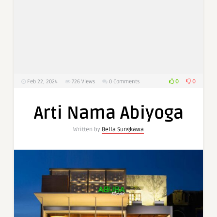
0
0
Feb 22, 2024
726
Views
0 Comments
Arti Nama Abiyoga
Written by
Bella Sungkawa