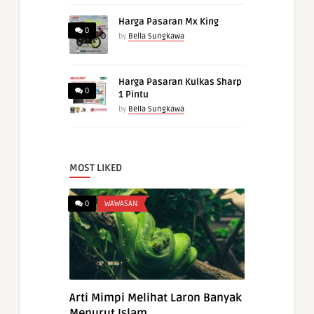
Harga Pasaran Mx King
0
by
Bella Sungkawa
Harga Pasaran Kulkas Sharp
0
1 Pintu
by
Bella Sungkawa
MOST LIKED
0
WAWASAN
Arti Mimpi Melihat Laron Banyak
Menurut Islam