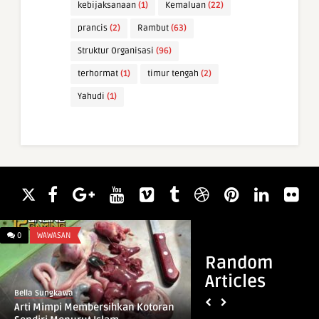
kebijaksanaan
(1)
Kemaluan
(22)
prancis
(2)
Rambut
(63)
Struktur Organisasi
(96)
terhormat
(1)
timur tengah
(2)
Yahudi
(1)
0
WAWASAN
0
BISNIS
Random
Articles
Bella Sungkawa
Bella Sungkawa
Arti Mimpi Membersihkan Kotoran
Harga Pasaran Ipho