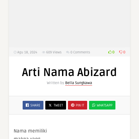
0
0
Agu 18, 2024
609
Views
0 Comments
Arti Nama Abizard
Written by
Bella Sungkawa
SHARE
TWEET
PIN IT
WHATSAPP
Nama memiliki