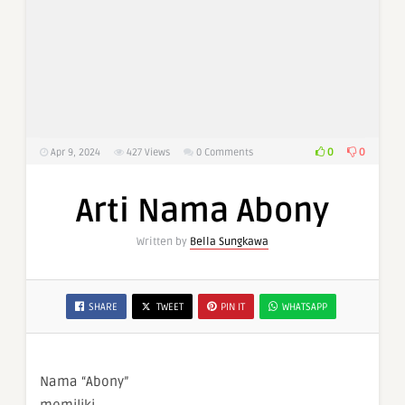
0
0
Apr 9, 2024
427
Views
0 Comments
Arti Nama Abony
Written by
Bella Sungkawa
SHARE
TWEET
PIN IT
WHATSAPP
Nama “Abony”