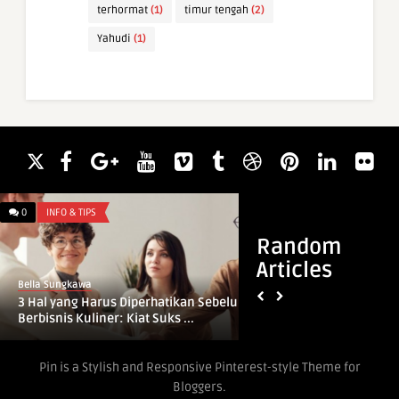
terhormat
(1)
timur tengah
(2)
Yahudi
(1)
0
INFO & TIPS
0
INFO & TIPS
Random
Articles
Bella Sungkawa
Bella Sungkawa
3 Hal yang Harus Diperhatikan Sebelum
5 Langkah untuk M
Berbisnis Kuliner: Kiat Suks ...
Wirausahawan yang
Menciptaka ...
Pin is a Stylish and Responsive Pinterest-style Theme for
Bloggers.