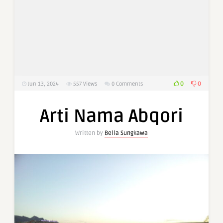
0
0
Jun 13, 2024
557
Views
0 Comments
Arti Nama Abqori
Written by
Bella Sungkawa