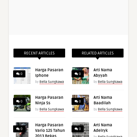
RECENT ARTICLES
RELATED ARTICLES
Harga Pasaran
Arti Nama
0
0
Iphone
Abyyah
by
Bella Sungkawa
by
Bella Sungkawa
Harga Pasaran
Arti Nama
0
0
Ninja Ss
Baadilah
by
Bella Sungkawa
by
Bella Sungkawa
Harga Pasaran
Arti Nama
0
0
Vario 125 Tahun
Adelryk
2013 Bekas
by
Bella Sungkawa