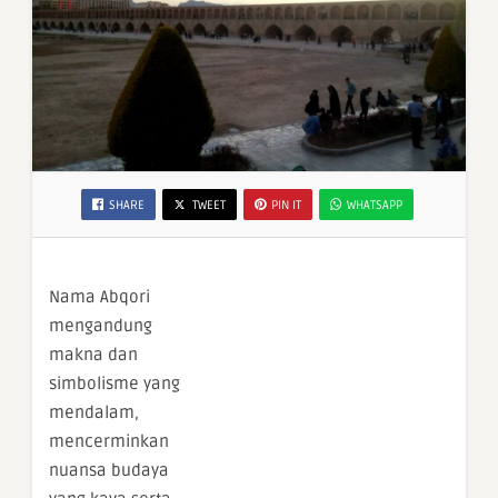
SHARE
TWEET
PIN IT
WHATSAPP
Nama Abqori
mengandung
makna dan
simbolisme yang
mendalam,
mencerminkan
nuansa budaya