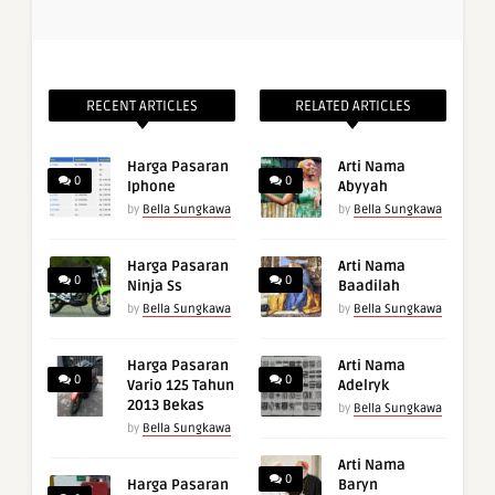
RECENT ARTICLES
RELATED ARTICLES
Harga Pasaran
Arti Nama
0
0
Iphone
Abyyah
by
Bella Sungkawa
by
Bella Sungkawa
Harga Pasaran
Arti Nama
0
0
Ninja Ss
Baadilah
by
Bella Sungkawa
by
Bella Sungkawa
Harga Pasaran
Arti Nama
0
0
Vario 125 Tahun
Adelryk
2013 Bekas
by
Bella Sungkawa
by
Bella Sungkawa
Arti Nama
0
Harga Pasaran
Baryn