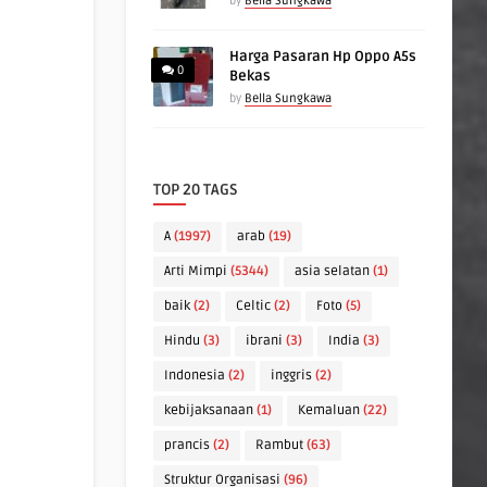
by
Bella Sungkawa
Harga Pasaran Hp Oppo A5s
0
Bekas
by
Bella Sungkawa
TOP 20 TAGS
A
(1997)
arab
(19)
Arti Mimpi
(5344)
asia selatan
(1)
baik
(2)
Celtic
(2)
Foto
(5)
Hindu
(3)
ibrani
(3)
India
(3)
Indonesia
(2)
inggris
(2)
kebijaksanaan
(1)
Kemaluan
(22)
prancis
(2)
Rambut
(63)
Struktur Organisasi
(96)