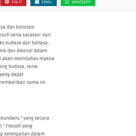
PIN IT
EMAIL
WHATSAPP
aya dan konotasi
ofi serta karakter dari
ks budaya dan bahasa,
anik dan dikenal dalam
l ini akan membahas makna
ang budaya, serta
yang dapat
 memberikan nama ini
abundans,” yang secara
.” Filosofi yang
ep kelimpahan dalam