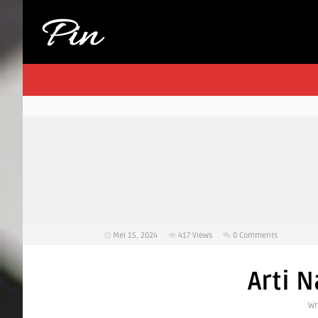
Mei 15, 2024
417
Views
0 Comments
Arti 
Wr