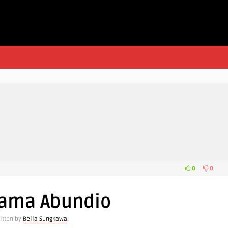
0
0
Nama Abundio
itten by
Bella Sungkawa