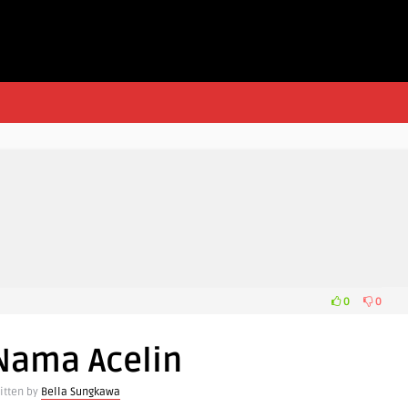
0
0
 Nama Acelin
itten by
Bella Sungkawa