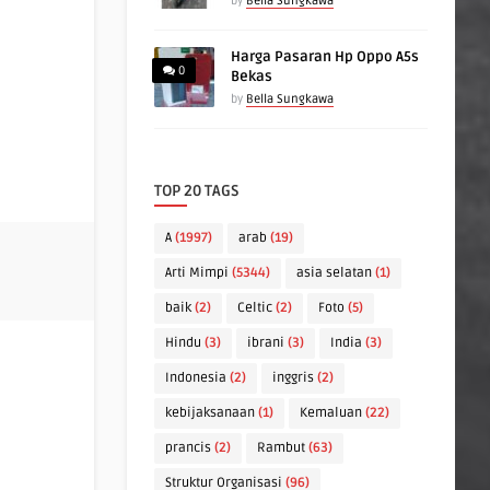
by
Bella Sungkawa
Harga Pasaran Hp Oppo A5s
0
Bekas
by
Bella Sungkawa
TOP 20 TAGS
A
(1997)
arab
(19)
Arti Mimpi
(5344)
asia selatan
(1)
baik
(2)
Celtic
(2)
Foto
(5)
Hindu
(3)
ibrani
(3)
India
(3)
Indonesia
(2)
inggris
(2)
kebijaksanaan
(1)
Kemaluan
(22)
prancis
(2)
Rambut
(63)
Struktur Organisasi
(96)