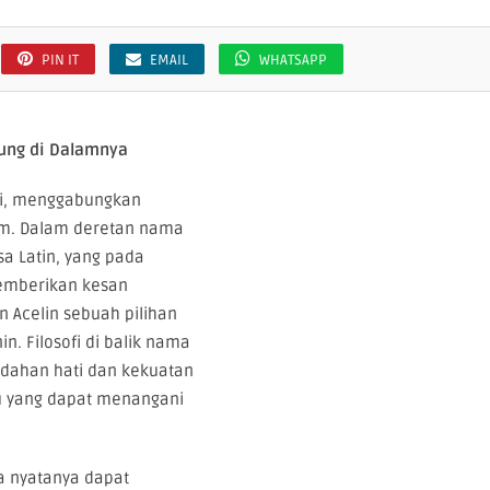
PIN IT
EMAIL
WHATSAPP
dung di Dalamnya
ri, menggabungkan
lam. Dalam deretan nama
a Latin, yang pada
 memberikan kesan
 Acelin sebuah pilihan
n. Filosofi di balik nama
endahan hati dan kekuatan
u yang dapat menangani
a nyatanya dapat