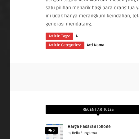
satu pilihan menarik bagi para orang tu
ini tidak hanya merangkum keindahan, tet
generasi mendatang.
Article Tags:
A
Article Categories:
Arti Nama
RECENT ARTICLES
Harga Pasaran Iphone
0
by
Bella Sungkawa