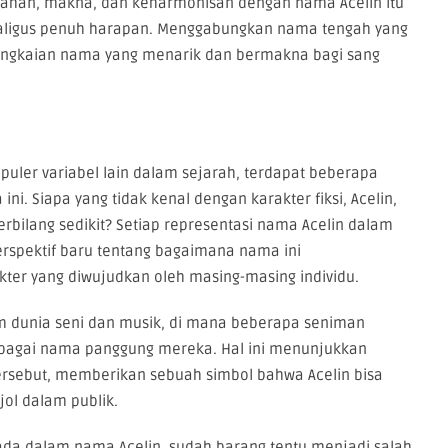
han, makna, dan keharmonisan dengan nama Acelin itu
ekaligus penuh harapan. Menggabungkan nama tengah yang
rangkaian nama yang menarik dan bermakna bagi sang
uler variabel lain dalam sejarah, terdapat beberapa
i. Siapa yang tidak kenal dengan karakter fiksi, Acelin,
erbilang sedikit? Setiap representasi nama Acelin dalam
rspektif baru tentang bagaimana nama ini
kter yang diwujudkan oleh masing-masing individu.
m dunia seni dan musik, di mana beberapa seniman
ebagai nama panggung mereka. Hal ini menunjukkan
ersebut, memberikan sebuah simbol bahwa Acelin bisa
ol dalam publik.
 ada dalam nama Acelin, sudah barang tentu menjadi salah