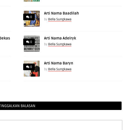
Arti Nama Baadilah
0
by
Bella Sungkawa
 Bekas
Arti Nama Adelryk
0
by
Bella Sungkawa
Arti Nama Baryn
0
by
Bella Sungkawa
TINGGALKAN BALASAN