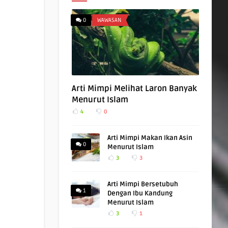
0
WAWASAN
Arti Mimpi Melihat Laron Banyak
Menurut Islam
4
0
Arti Mimpi Makan Ikan Asin
0
Menurut Islam
3
3
Arti Mimpi Bersetubuh
1
Dengan Ibu Kandung
Menurut Islam
3
1