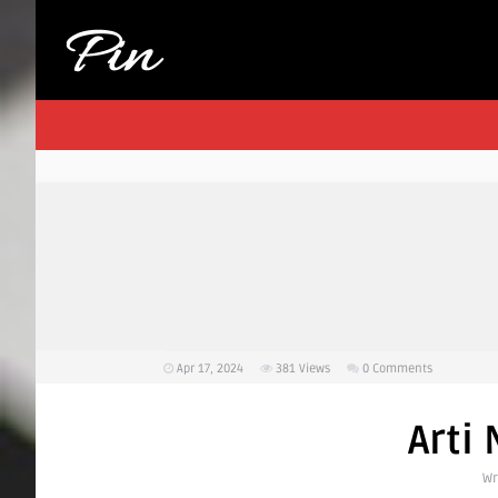
Apr 17, 2024
381
Views
0 Comments
Arti
Wr