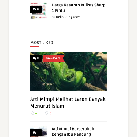
Harga Pasaran Kulkas Sharp
0
1 Pintu
by
Bella Sungkawa
MOST LIKED
0
WAWASAN
Arti Mimpi Melihat Laron Banyak
Menurut Islam
4
0
Arti Mimpi Bersetubuh
1
Dengan Ibu Kandung