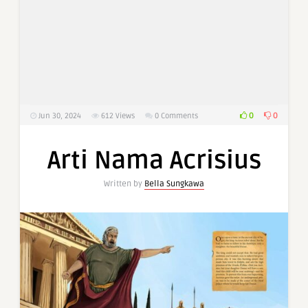
0
0
Jun 30, 2024
612
Views
0 Comments
Arti Nama Acrisius
Written by
Bella Sungkawa