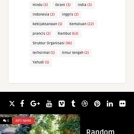
Hindu
(3)
ibrani
(3)
India
(3)
Indonesia
(2)
inggris
(2)
kebijaksanaan
(1)
Kemaluan
(22)
prancis
(2)
Rambut
(63)
Struktur Organisasi
(96)
terhormat
(1)
timur tengah
(2)
Yahudi
(1)
0
ARTI NAMA
0
INFO & TIPS
Random