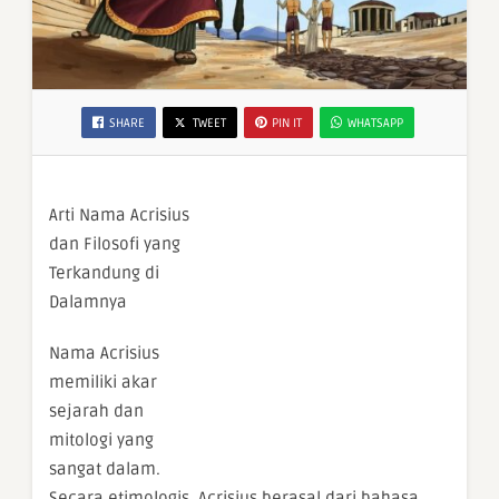
SHARE
TWEET
PIN IT
WHATSAPP
Arti Nama Acrisius
dan Filosofi yang
Terkandung di
Dalamnya
Nama Acrisius
memiliki akar
sejarah dan
mitologi yang
sangat dalam.
Secara etimologis, Acrisius berasal dari bahasa