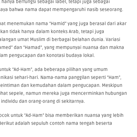
 hanya berfungsi sebagai label, tetapi juga sebagai
daya bahwa nama dapat mempengaruhi nasib seseorang.
dapat menemukan nama “Hamid” yang juga berasal dari akar
kan tidak hanya dalam konteks Arab, tetapi juga
langan umat Muslim di berbagai belahan dunia. Variasi
“Hamed” dan “Hamad”, yang mempunyai nuansa dan makna
alam pengucapan dan konotasi budaya lokal.
 untuk “Ad-Ham”, ada beberapa pilihan yang umum
kasi sehari-hari. Nama-nama panggilan seperti “Ham”,
ena keintiman dan kemudahan dalam pengucapan. Meskipun
lihat sepele, namun mereka juga mencerminkan hubungan
individu dan orang-orang di sekitarnya.
cok untuk “Ad-Ham” bisa memberikan nuansa yang lebih
Berikut adalah sepuluh contoh nama tengah beserta