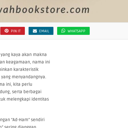
PIN IT
EMAIL
WHATSAPP
 yang kaya akan makna
 dan keagamaan, nama ini
nkan karakteristik
du yang menyandangnya.
 ini, kita perlu
dung, serta berbagai
uk melengkapi identitas
ngan “Ad-Ham” sendiri
m” sering dianggap