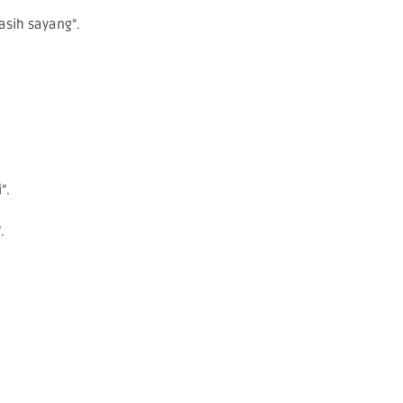
sih sayang”.
”.
.