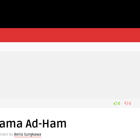
0
0
 Nama Ad-Ham
itten by
Bella Sungkawa