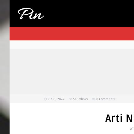
Jun 8, 2024
510
Views
0 Comments
Arti
Wr