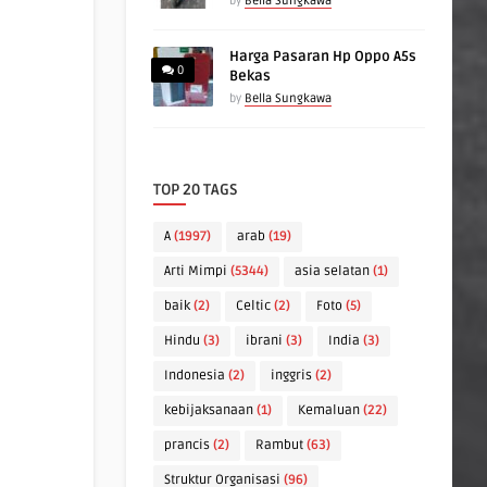
by
Bella Sungkawa
Harga Pasaran Hp Oppo A5s
0
Bekas
by
Bella Sungkawa
TOP 20 TAGS
A
(1997)
arab
(19)
Arti Mimpi
(5344)
asia selatan
(1)
baik
(2)
Celtic
(2)
Foto
(5)
Hindu
(3)
ibrani
(3)
India
(3)
Indonesia
(2)
inggris
(2)
kebijaksanaan
(1)
Kemaluan
(22)
prancis
(2)
Rambut
(63)
Struktur Organisasi
(96)