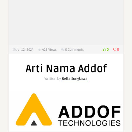
0
0
Jul 12, 2024
428
Views
0 Comments
Arti Nama Addof
Written by
Bella Sungkawa