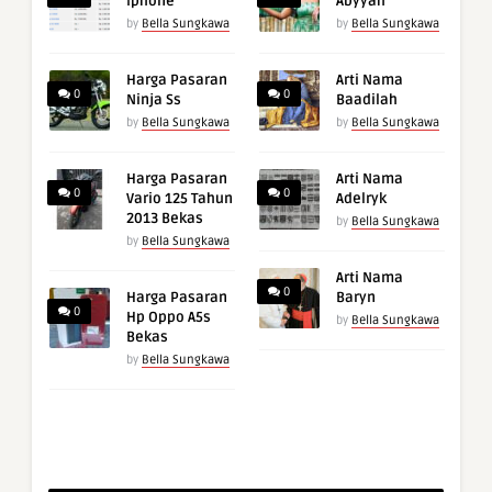
Iphone
Abyyah
by
Bella Sungkawa
by
Bella Sungkawa
Harga Pasaran
Arti Nama
0
0
Ninja Ss
Baadilah
by
Bella Sungkawa
by
Bella Sungkawa
Harga Pasaran
Arti Nama
0
0
Vario 125 Tahun
Adelryk
2013 Bekas
by
Bella Sungkawa
by
Bella Sungkawa
Arti Nama
0
Harga Pasaran
Baryn
0
Hp Oppo A5s
by
Bella Sungkawa
Bekas
by
Bella Sungkawa