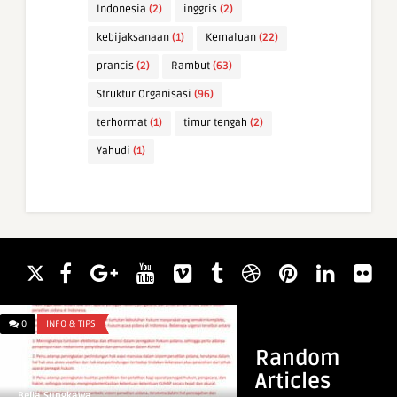
Indonesia
(2)
inggris
(2)
kebijaksanaan
(1)
Kemaluan
(22)
prancis
(2)
Rambut
(63)
Struktur Organisasi
(96)
terhormat
(1)
timur tengah
(2)
Yahudi
(1)
0
INFO & TIPS
0
ARTI NAMA
Random
Articles
Bella Sungkawa
Bella Sungkawa