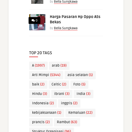
by
Bella Sungkawa
Harga Pasaran Hp Oppo A5s
0
Bekas
by
Bella Sungkawa
TOP 20 TAGS
A
(1997)
arab
(19)
Arti Mimpi
(5344)
asia selatan
(1)
baik
(2)
Celtic
(2)
Foto
(5)
Hindu
(3)
ibrani
(3)
India
(3)
Indonesia
(2)
inggris
(2)
kebijaksanaan
(1)
Kemaluan
(22)
prancis
(2)
Rambut
(63)
Struktur Organisasi
(96)