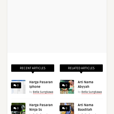
RECENT ARTICLES
RELATED ARTICLES
Harga Pasaran
Arti Nama
0
0
Iphone
Abyyah
by
Bella Sungkawa
by
Bella Sungkawa
Harga Pasaran
Arti Nama
0
0
Ninja Ss
Baadilah