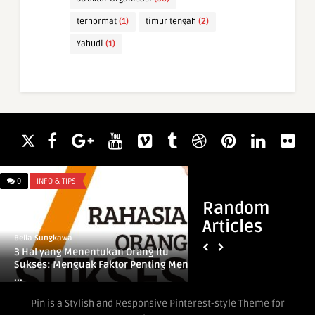
terhormat
(1)
timur tengah
(2)
Yahudi
(1)
0
INFO & TIPS
0
WAWASAN
Random
Articles
Bella Sungkawa
Bella Sungkawa
3 Hal yang Menentukan Orang Itu
Arti Mimpi Melihat
Sukses: Menguak Faktor Penting Men
Menurut Islam
...
Pin is a Stylish and Responsive Pinterest-style Theme for