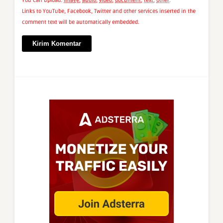
You can upload:
image
,
audio
,
video
,
document
,
text
,
other
.
Links to YouTube, Facebook, Twitter and other services inserted in the
comment text will be automatically embedded.