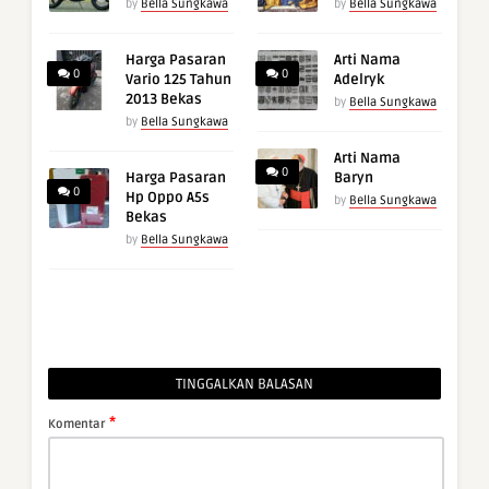
by
Bella Sungkawa
by
Bella Sungkawa
Harga Pasaran
Arti Nama
0
0
Vario 125 Tahun
Adelryk
2013 Bekas
by
Bella Sungkawa
by
Bella Sungkawa
Arti Nama
0
Harga Pasaran
Baryn
0
Hp Oppo A5s
by
Bella Sungkawa
Bekas
by
Bella Sungkawa
TINGGALKAN BALASAN
*
Komentar