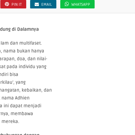
PIN IT
EMAIL
WHATSAPP
andung di Dalamnya
am dan multifaset.
a, nama bukan hanya
rapan, doa, dan nilai-
kat pada individu yang
diri bisa
rkilau’, yang
ehangatan, kebaikan, dan
lik nama Adhien
 ini dapat menjadi
tarnya, membawa
p mereka.