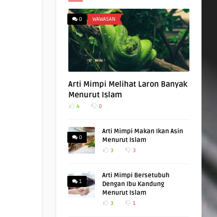
0
WAWASAN
Arti Mimpi Melihat Laron Banyak
Menurut Islam
4
0
Arti Mimpi Makan Ikan Asin
0
Menurut Islam
3
3
Arti Mimpi Bersetubuh
1
Dengan Ibu Kandung
Menurut Islam
3
1