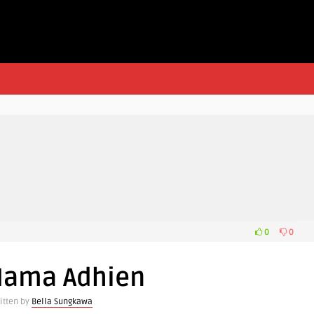
0
0
 Nama Adhien
itten by
Bella Sungkawa