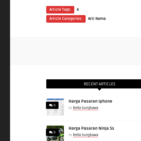
Article Tags:
A
Article Categories:
Arti Nama
RECENT ARTICLES
Harga Pasaran Iphone
0
by
Bella Sungkawa
Harga Pasaran Ninja Ss
0
by
Bella Sungkawa