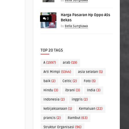
by
Bella Sungkawa
Harga Pasaran Hp Oppo A5s
0
Bekas
by
Bella Sungkawa
TOP 20 TAGS
A
(1997)
arab
(19)
Arti Mimpi
(5344)
asia selatan
(1)
baik
(2)
Celtic
(2)
Foto
(5)
Hindu
(3)
ibrani
(3)
India
(3)
Indonesia
(2)
inggris
(2)
kebijaksanaan
(1)
Kemaluan
(22)
prancis
(2)
Rambut
(63)
Struktur Organisasi
(96)