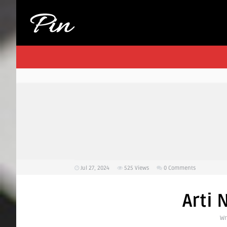
Jul 27, 2024
525
Views
0 Comments
Arti
Wr