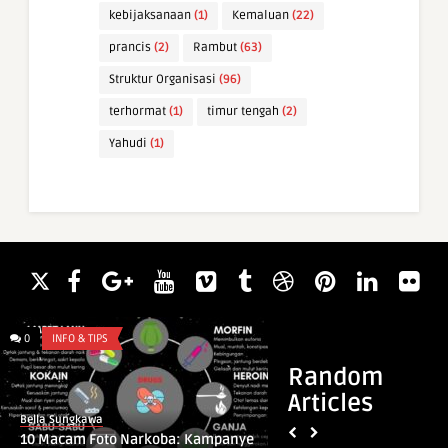
kebijaksanaan
(1)
Kemaluan
(22)
prancis
(2)
Rambut
(63)
Struktur Organisasi
(96)
terhormat
(1)
timur tengah
(2)
Yahudi
(1)
0
INFO & TIPS
0
INFO & TIPS
Random
Articles
Bella Sungkawa
Bella Sungkawa
10 Macam Foto Narkoba: Kampanye
4 Tipe Kepribadian