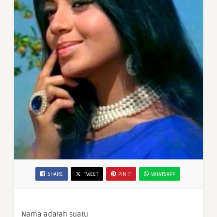
SHARE
TWEET
PIN IT
WHATSAPP
Nama adalah suatu