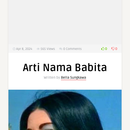
0
0
Apr 8, 2024
565
Views
0 Comments
Arti Nama Babita
Written by
Bella Sungkawa