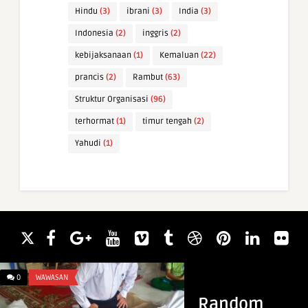
Hindu
(3)
ibrani
(3)
India
(3)
Indonesia
(2)
inggris
(2)
kebijaksanaan
(1)
Kemaluan
(22)
prancis
(2)
Rambut
(63)
Struktur Organisasi
(96)
terhormat
(1)
timur tengah
(2)
Yahudi
(1)
0
WAWASAN
0
WAWASAN
Random