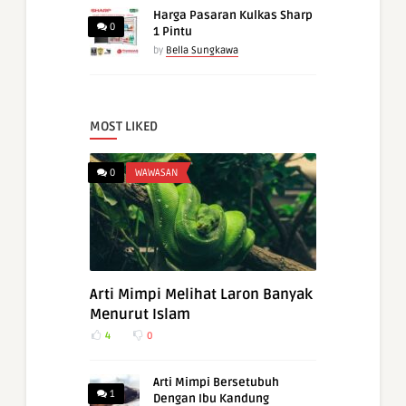
Harga Pasaran Kulkas Sharp
0
1 Pintu
by
Bella Sungkawa
MOST LIKED
0
WAWASAN
Arti Mimpi Melihat Laron Banyak
Menurut Islam
4
0
Arti Mimpi Bersetubuh
1
Dengan Ibu Kandung