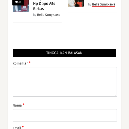
0
Hp Oppo A5s
by
Bella Sungkawa
Bekas
by
Bella Sungkawa
TINGGALKAN BALASAN
*
Komentar
*
Nama
*
Email