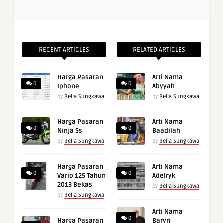
RECENT ARTICLES
RELATED ARTICLES
Harga Pasaran
Arti Nama
0
0
Iphone
Abyyah
by
Bella Sungkawa
by
Bella Sungkawa
Harga Pasaran
Arti Nama
0
0
Ninja Ss
Baadilah
by
Bella Sungkawa
by
Bella Sungkawa
Harga Pasaran
Arti Nama
0
0
Vario 125 Tahun
Adelryk
2013 Bekas
by
Bella Sungkawa
by
Bella Sungkawa
Arti Nama
0
Harga Pasaran
Baryn