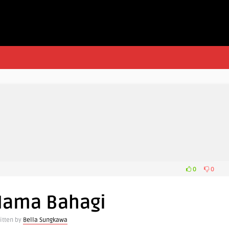
0
0
 Nama Bahagi
itten by
Bella Sungkawa