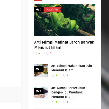
0
WAWASAN
Arti Mimpi Melihat Laron Banyak
Menurut Islam
4
0
Arti Mimpi Makan Ikan Asin
0
Menurut Islam
3
3
Arti Mimpi Bersetubuh
1
Dengan Ibu Kandung
Menurut Islam
3
1