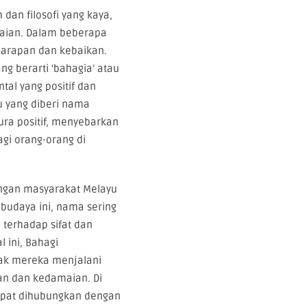
dan filosofi yang kaya,
aian. Dalam beberapa
 harapan dan kebaikan.
ang berarti ‘bahagia’ atau
al yang positif dan
u yang diberi nama
ra positif, menyebarkan
agi orang-orang di
engan masyarakat Melayu
budaya ini, nama sering
 terhadap sifat dan
l ini, Bahagi
nak mereka menjalani
n dan kedamaian. Di
apat dihubungkan dengan