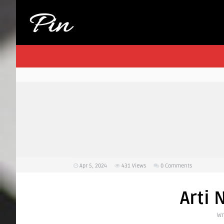
Apr 5, 2024
431
Views
0 Comments
Arti
Wr