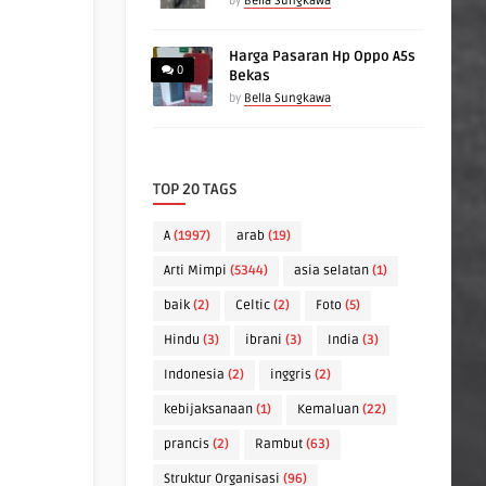
by
Bella Sungkawa
Harga Pasaran Hp Oppo A5s
0
Bekas
by
Bella Sungkawa
TOP 20 TAGS
A
(1997)
arab
(19)
Arti Mimpi
(5344)
asia selatan
(1)
baik
(2)
Celtic
(2)
Foto
(5)
Hindu
(3)
ibrani
(3)
India
(3)
Indonesia
(2)
inggris
(2)
kebijaksanaan
(1)
Kemaluan
(22)
prancis
(2)
Rambut
(63)
Struktur Organisasi
(96)