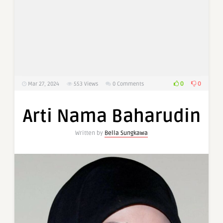
0
0
Mar 27, 2024
553
Views
0 Comments
Arti Nama Baharudin
Written by
Bella Sungkawa