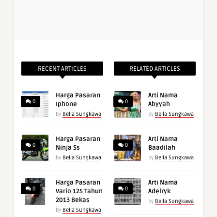
RECENT ARTICLES
RELATED ARTICLES
Harga Pasaran
Arti Nama
0
0
Iphone
Abyyah
by
Bella Sungkawa
by
Bella Sungkawa
Harga Pasaran
Arti Nama
0
0
Ninja Ss
Baadilah
by
Bella Sungkawa
by
Bella Sungkawa
Harga Pasaran
Arti Nama
0
0
Vario 125 Tahun
Adelryk
2013 Bekas
by
Bella Sungkawa
by
Bella Sungkawa