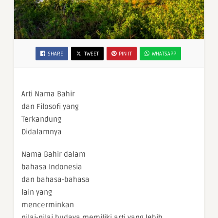
SHARE
TWEET
PIN IT
WHATSAPP
Arti Nama Bahir
dan Filosofi yang
Terkandung
Didalamnya
Nama Bahir dalam
bahasa Indonesia
dan bahasa-bahasa
lain yang
mencerminkan
nilai-nilai budaya memiliki arti yang lebih