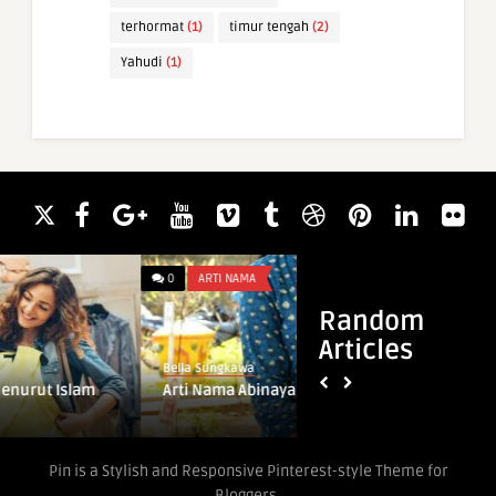
terhormat
(1)
timur tengah
(2)
Yahudi
(1)
0
ARTI NAMA
0
WAWASAN
Random
Articles
Bella Sungkawa
Bella Sungkawa
Arti Nama Abinaya
Arti Mimpi Tidak M
Menurut Islam
Pin is a Stylish and Responsive Pinterest-style Theme for
Bloggers.