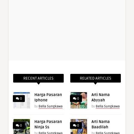
RECENT ARTICLES
RELATED ARTICLES
Harga Pasaran
Arti Nama
0
0
Iphone
Abyyah
by
Bella Sungkawa
by
Bella Sungkawa
Harga Pasaran
Arti Nama
0
0
Ninja Ss
Baadilah
by
Bella Sungkawa
by
Bella Sungkawa