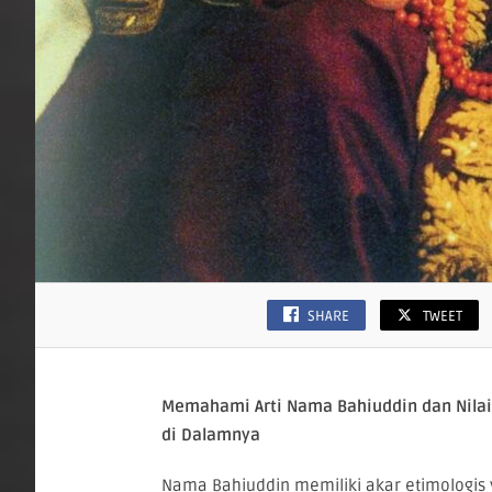
SHARE
TWEET
Memahami Arti Nama Bahiuddin dan Nilai-
di Dalamnya
Nama Bahiuddin memiliki akar etimologis