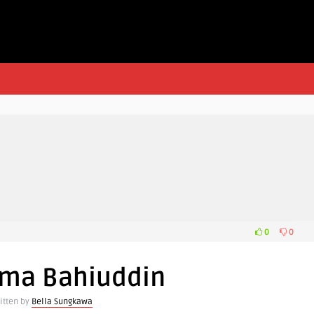
0
0
ama Bahiuddin
itten by
Bella Sungkawa