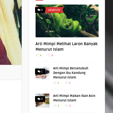
0
WAWASAN
Arti Mimpi Melihat Laron Banyak
Menurut Islam
4
0
Arti Mimpi Bersetubuh
1
Dengan Ibu Kandung
Menurut Islam
3
1
Arti Mimpi Makan Ikan Asin
0
Menurut Islam
3
3