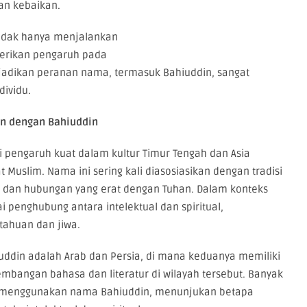
an kebaikan.
idak hanya menjalankan
mberikan pengaruh pada
njadikan peranan nama, termasuk Bahiuddin, sangat
dividu.
an dengan Bahiuddin
pengaruh kuat dalam kultur Timur Tengah dan Asia
 Muslim. Nama ini sering kali diasosiasikan dengan tradisi
l dan hubungan yang erat dengan Tuhan. Dalam konteks
i penghubung antara intelektual dan spiritual,
ahuan dan jiwa.
ddin adalah Arab dan Persia, di mana keduanya memiliki
angan bahasa dan literatur di wilayah tersebut. Banyak
 yang menggunakan nama Bahiuddin, menunjukan betapa