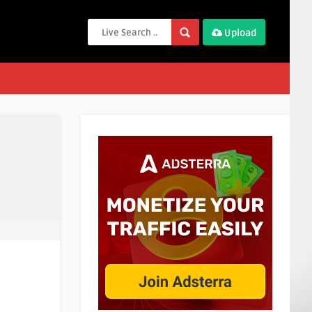
Upload