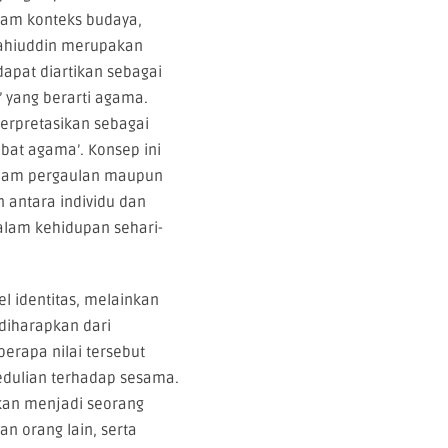
lam konteks budaya,
 Bahiuddin merupakan
dapat diartikan sebagai
” yang berarti agama.
terpretasikan sebagai
bat agama’. Konsep ini
dalam pergaulan maupun
 antara individu dan
alam kehidupan sehari-
l identitas, melainkan
 diharapkan dari
erapa nilai tersebut
pedulian terhadap sesama.
kan menjadi seorang
n orang lain, serta