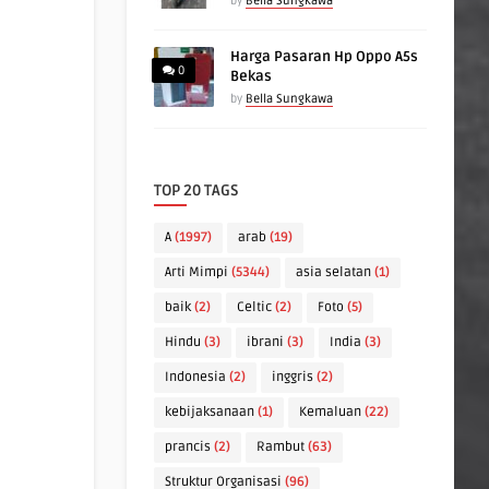
by
Bella Sungkawa
Harga Pasaran Hp Oppo A5s
0
Bekas
by
Bella Sungkawa
TOP 20 TAGS
A
(1997)
arab
(19)
Arti Mimpi
(5344)
asia selatan
(1)
baik
(2)
Celtic
(2)
Foto
(5)
Hindu
(3)
ibrani
(3)
India
(3)
Indonesia
(2)
inggris
(2)
kebijaksanaan
(1)
Kemaluan
(22)
prancis
(2)
Rambut
(63)
Struktur Organisasi
(96)