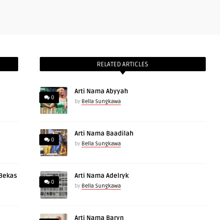
RELATED ARTICLES
Arti Nama Abyyah
0
by
Bella Sungkawa
Arti Nama Baadilah
0
by
Bella Sungkawa
 Bekas
Arti Nama Adelryk
0
by
Bella Sungkawa
Arti Nama Baryn