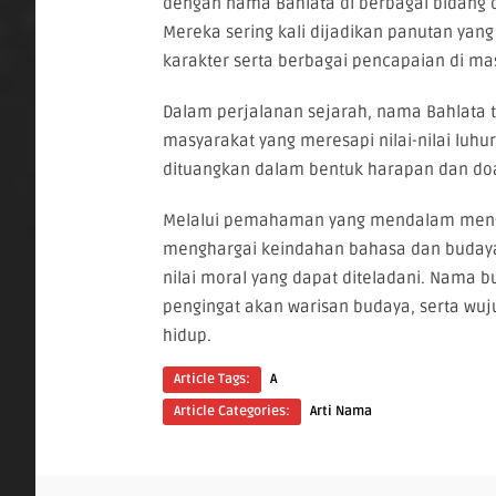
dengan nama Bahlata di berbagai bidang d
Mereka sering kali dijadikan panutan y
karakter serta berbagai pencapaian di ma
Dalam perjalanan sejarah, nama Bahlata 
masyarakat yang meresapi nilai-nilai luhu
dituangkan dalam bentuk harapan dan doa
Melalui pemahaman yang mendalam mengen
menghargai keindahan bahasa dan budaya y
nilai moral yang dapat diteladani. Nama b
pengingat akan warisan budaya, serta wuj
hidup.
Article Tags:
A
Article Categories:
Arti Nama