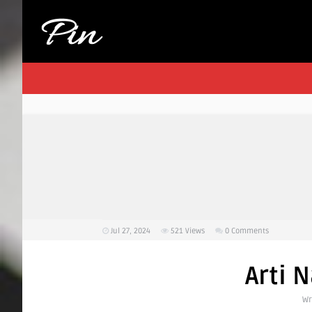
Jul 27, 2024
521
Views
0 Comments
Arti 
Wr