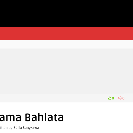
0
0
Nama Bahlata
itten by
Bella Sungkawa