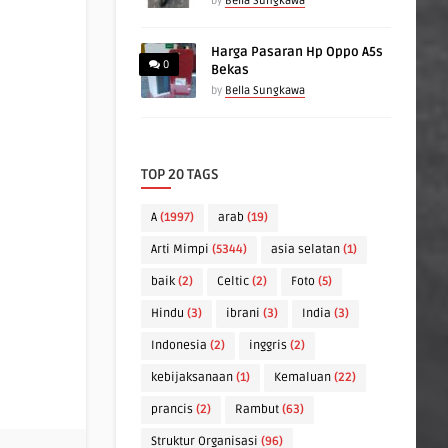
by
Bella Sungkawa
Harga Pasaran Hp Oppo A5s
0
Bekas
by
Bella Sungkawa
TOP 20 TAGS
A
(1997)
arab
(19)
Arti Mimpi
(5344)
asia selatan
(1)
baik
(2)
Celtic
(2)
Foto
(5)
Hindu
(3)
ibrani
(3)
India
(3)
Indonesia
(2)
inggris
(2)
kebijaksanaan
(1)
Kemaluan
(22)
prancis
(2)
Rambut
(63)
Struktur Organisasi
(96)