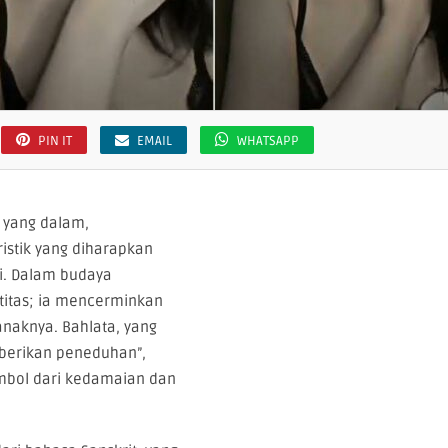
PIN IT
EMAIL
WHATSAPP
 yang dalam,
stik yang diharapkan
i. Dalam budaya
titas; ia mencerminkan
anaknya. Bahlata, yang
berikan peneduhan”,
imbol dari kedamaian dan