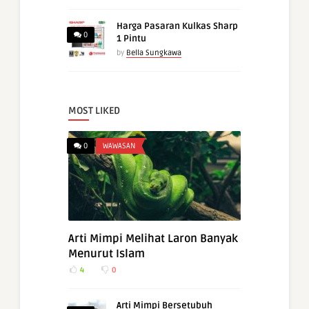
Harga Pasaran Kulkas Sharp
0
1 Pintu
by
Bella Sungkawa
MOST LIKED
0
WAWASAN
Arti Mimpi Melihat Laron Banyak
Menurut Islam
4
0
Arti Mimpi Bersetubuh