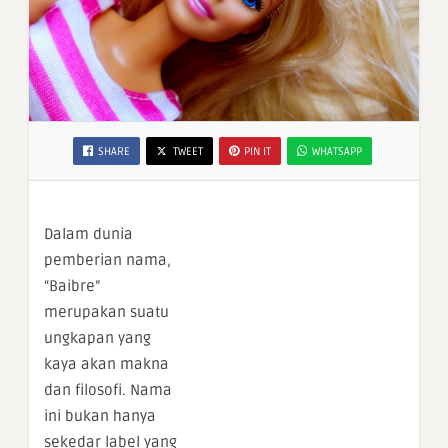
SHARE
TWEET
PIN IT
WHATSAPP
Dalam dunia
pemberian nama,
“Baibre”
merupakan suatu
ungkapan yang
kaya akan makna
dan filosofi. Nama
ini bukan hanya
sekedar label yang