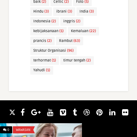
baik
(2)
Celtic
(2)
Foto
(5)
Hindu
(3)
ibrani
(3)
India
(3)
Indonesia
(2)
inggris
(2)
kebijaksanaan
(1)
Kemaluan
(22)
prancis
(2)
Rambut
(63)
Struktur Organisasi
(96)
terhormat
(1)
timur tengah
(2)
Yahudi
(1)
0
WAWASAN
0
ARTI NAMA