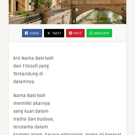
SHARE
TWEET
PIN IT
WHATSAPP
Arti Nama Bakriyah
dan Filosofi yang
Terkandung di
Dalamnya
Nama Bakriyah
memiliki akarnya
yang kuat dalam
tradisi dan budaya,
terutama dalam
konteks Islam. Secara etimologis, nama ini berasal