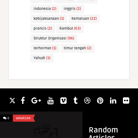
Indonesia
(2)
inggris
(2)
kebijaksanaan
(1)
Kemaluan
(22)
prancis
(2)
Rambut
(63)
Struktur Organisasi
(96)
terhormat
(1)
timur tengah
(2)
Yahudi
(1)
0
WAWASAN
0
WAWASAN
Random