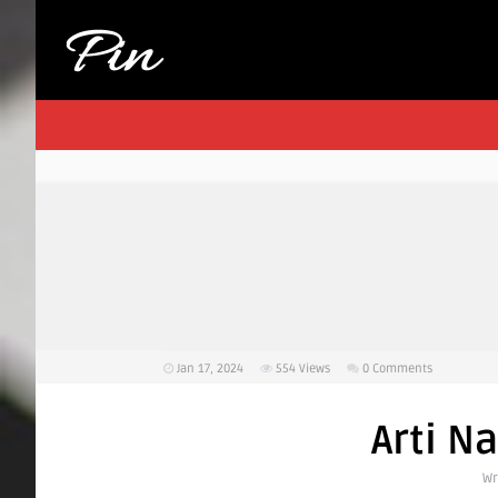
Jan 17, 2024
554
Views
0 Comments
Arti 
Wr