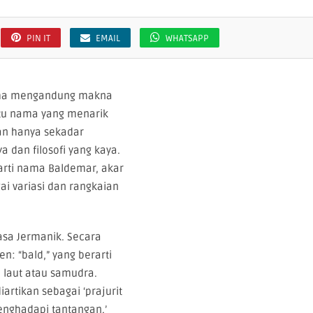
PIN IT
EMAIL
WHATSAPP
ama mengandung makna
tu nama yang menarik
an hanya sekadar
 dan filosofi yang kaya.
arti nama Baldemar, akar
ai variasi dan rangkaian
asa Jermanik. Secara
n: “bald,” yang berarti
i laut atau samudra.
rtikan sebagai ‘prajurit
menghadapi tantangan.’