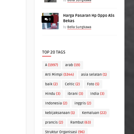
by
Bella Sungkawa
Harga Pasaran Hp Oppo A5s
0
Bekas
by
Bella Sungkawa
TOP 20 TAGS
A
(1997)
arab
(19)
Arti Mimpi
(5344)
asia selatan
(1)
baik
(2)
Celtic
(2)
Foto
(5)
Hindu
(3)
ibrani
(3)
India
(3)
Indonesia
(2)
inggris
(2)
kebijaksanaan
(1)
Kemaluan
(22)
prancis
(2)
Rambut
(63)
Struktur Organisasi
(96)