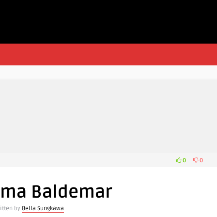
0
0
Nama Baldemar
itten by
Bella Sungkawa