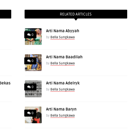
RELATED ARTICLES
Arti Nama Abyyah
0
by
Bella Sungkawa
Arti Nama Baadilah
0
by
Bella Sungkawa
 Bekas
Arti Nama Adelryk
0
by
Bella Sungkawa
Arti Nama Baryn
0
by
Bella Sungkawa