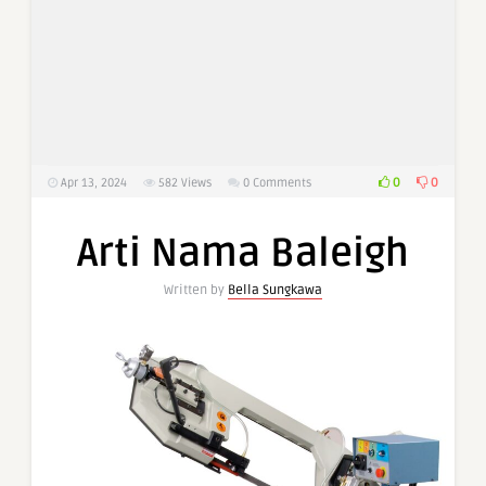
0
0
Apr 13, 2024
582
Views
0 Comments
Arti Nama Baleigh
Written by
Bella Sungkawa