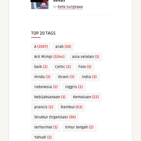
Bekas
by
Bella Sungkawa
TOP 20 TAGS
A
(1997)
arab
(19)
Arti Mimpi
(5344)
asia selatan
(1)
baik
(2)
Celtic
(2)
Foto
(5)
Hindu
(3)
ibrani
(3)
India
(3)
Indonesia
(2)
inggris
(2)
kebijaksanaan
(1)
Kemaluan
(22)
prancis
(2)
Rambut
(63)
Struktur Organisasi
(96)
terhormat
(1)
timur tengah
(2)
Yahudi
(1)