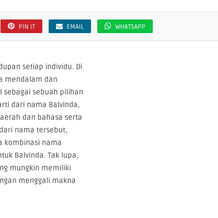
PIN IT
EMAIL
WHATSAPP
pan setiap individu. Di
na mendalam dan
 sebagai sebuah pilihan
rti dari nama Balvinda,
 daerah dan bahasa serta
dari nama tersebut,
ta kombinasi nama
uk Balvinda. Tak lupa,
ang mungkin memiliki
 dengan menggali makna