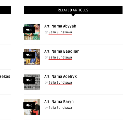
RELATED ARTICLES
Arti Nama Abyyah
0
by
Bella Sungkawa
Arti Nama Baadilah
0
by
Bella Sungkawa
 Bekas
Arti Nama Adelryk
0
by
Bella Sungkawa
Arti Nama Baryn
0
by
Bella Sungkawa