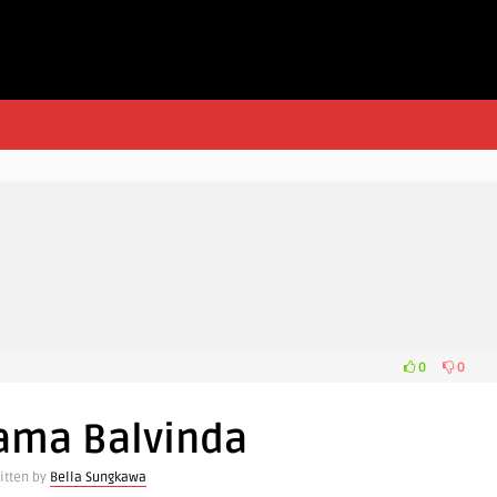
0
0
Nama Balvinda
itten by
Bella Sungkawa