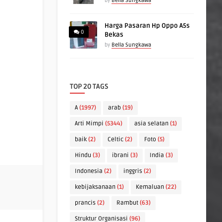
by
Bella Sungkawa
Harga Pasaran Hp Oppo A5s
0
Bekas
by
Bella Sungkawa
TOP 20 TAGS
A
(1997)
arab
(19)
Arti Mimpi
(5344)
asia selatan
(1)
baik
(2)
Celtic
(2)
Foto
(5)
Hindu
(3)
ibrani
(3)
India
(3)
Indonesia
(2)
inggris
(2)
kebijaksanaan
(1)
Kemaluan
(22)
prancis
(2)
Rambut
(63)
Struktur Organisasi
(96)