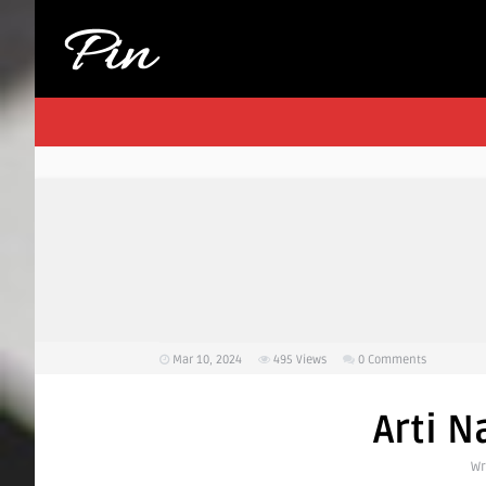
Mar 10, 2024
495
Views
0 Comments
Arti 
Wr