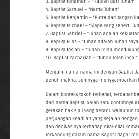
3. Baptist Jonathan – “Hadiah dari Tuhan”
4. Baptist Samuel – “Nama Tuhan”
5. Baptist Benjamin – “Putra dari tangan k
6. Baptist Michael – “Siapa yang seperti Tu
7. Baptist Gabriel – “Tuhan adalah kekuata
8. Baptist Elias – “Tuhan adalah Tuhan saya
9. Baptist Josiah – “Tuhan telah mendukung
10. Baptist Zachariah – “Tuhan telah ingat”
Menjalin nama-nama ini dengan Baptist 
penuh makna, sehingga menggambarkan har
Dalam konteks tokoh terkenal, terdapat be
dari nama Baptist. Salah satu contohnya a
gerakan hak sipil yang berani. Walaupun 
perjuangan keadilan yang sejalan dengan p
dan dedikasinya terhadap nilai-nilai kem
terkandung dalam nama Baptist dapat mer