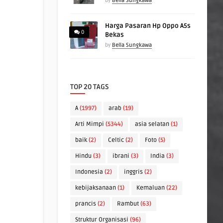
by
Bella Sungkawa
Harga Pasaran Hp Oppo A5s
0
Bekas
by
Bella Sungkawa
TOP 20 TAGS
A
(1997)
arab
(19)
Arti Mimpi
(5344)
asia selatan
(1)
baik
(2)
Celtic
(2)
Foto
(5)
Hindu
(3)
ibrani
(3)
India
(3)
Indonesia
(2)
inggris
(2)
kebijaksanaan
(1)
Kemaluan
(22)
prancis
(2)
Rambut
(63)
Struktur Organisasi
(96)