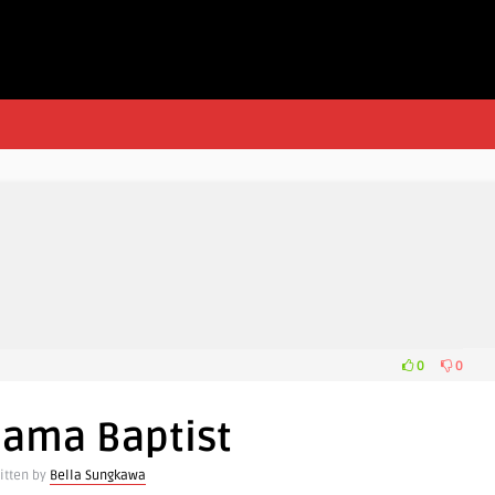
0
0
Nama Baptist
itten by
Bella Sungkawa