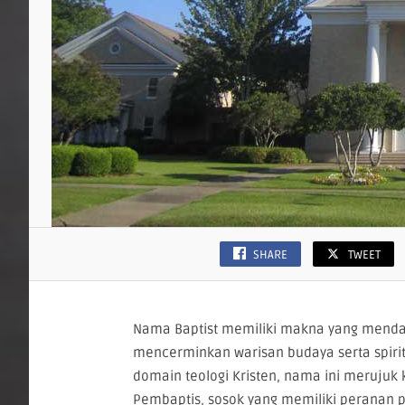
SHARE
TWEET
Nama Baptist memiliki makna yang menda
mencerminkan warisan budaya serta spirit
domain teologi Kristen, nama ini meruju
Pembaptis, sosok yang memiliki peranan p