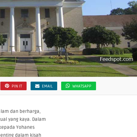
PIN IT
EMAIL
WHATSAPP
lam dan berharga,
ual yang kaya. Dalam
k kepada Yohanes
enting dalam kisah