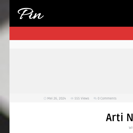
Mei 26, 2024
555
Views
0 Comments
Arti 
Wr