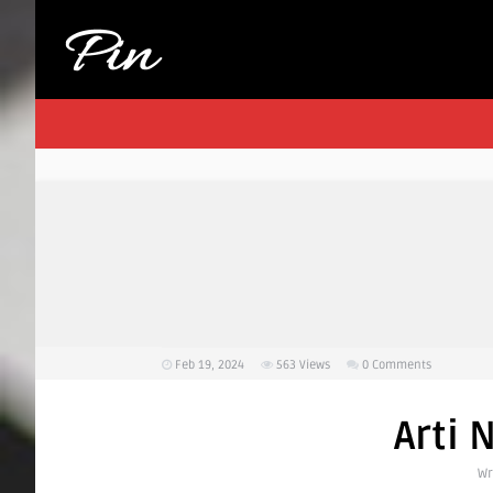
Feb 19, 2024
563
Views
0 Comments
Arti
Wr