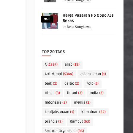
by
Bella Sungkawa
Harga Pasaran Hp Oppo A5s
0
Bekas
by
Bella Sungkawa
TOP 20 TAGS
A
(1997)
arab
(19)
Arti Mimpi
(5344)
asia selatan
(1)
baik
(2)
Celtic
(2)
Foto
(5)
Hindu
(3)
ibrani
(3)
India
(3)
Indonesia
(2)
inggris
(2)
kebijaksanaan
(1)
Kemaluan
(22)
prancis
(2)
Rambut
(63)
Struktur Organisasi
(96)