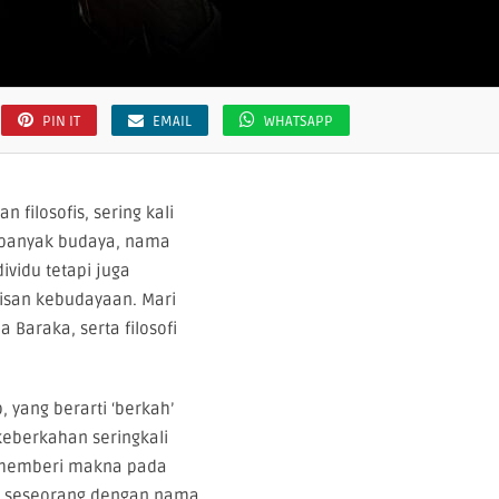
PIN IT
EMAIL
WHATSAPP
filosofis, sering kali
 banyak budaya, nama
dividu tetapi juga
isan kebudayaan. Mari
 Baraka, serta filosofi
, yang berarti ‘berkah’
 keberkahan seringkali
 memberi makna pada
, seseorang dengan nama