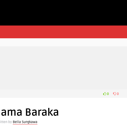
0
0
 Nama Baraka
itten by
Bella Sungkawa