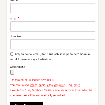
Nama
*
Email
Situs Web
Simpan nama, email, dan situs web saya pada peramban ini
untuk komentar saya berikutnya.
Attachment
The maximum upload file size: 100 MB.
You can upload:
image
,
audio
,
video
,
document
,
text
,
other
.
Links to YouTube, Facebook, Twitter and other services inserted in the
comment text will be automatically embedded.