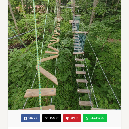
SHARE
TWEET
PIN IT
WHATSAPP