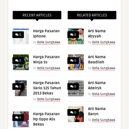
RECENT ARTICLES
RELATED ARTICLES
Harga Pasaran
Arti Nama
0
0
Iphone
Abyyah
by
Bella Sungkawa
by
Bella Sungkawa
Harga Pasaran
Arti Nama
0
0
Ninja Ss
Baadilah
by
Bella Sungkawa
by
Bella Sungkawa
Harga Pasaran
Arti Nama
0
0
Vario 125 Tahun
Adelryk
2013 Bekas
by
Bella Sungkawa
by
Bella Sungkawa
Arti Nama
0
Harga Pasaran
Baryn
0
Hp Oppo A5s
by
Bella Sungkawa
Bekas