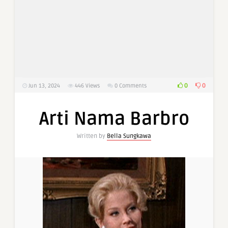
0
0
Jun 13, 2024
446
Views
0 Comments
Arti Nama Barbro
Written by
Bella Sungkawa