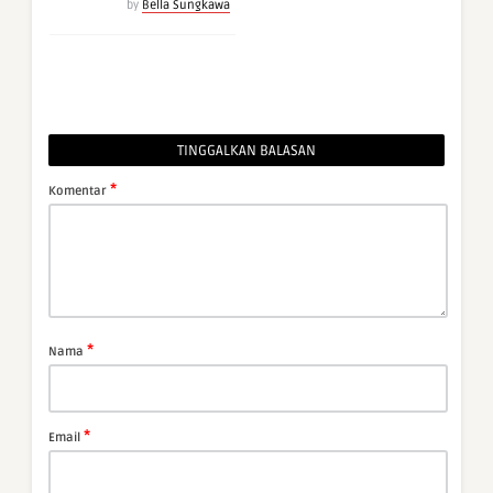
by
Bella Sungkawa
TINGGALKAN BALASAN
*
Komentar
*
Nama
*
Email