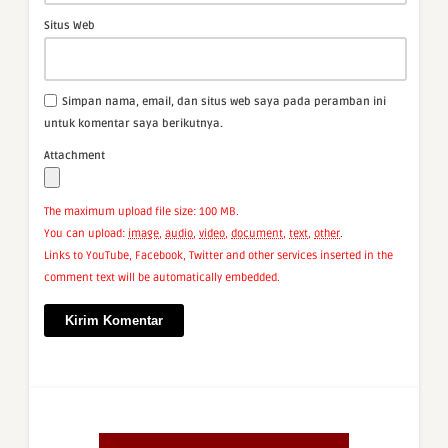
Situs Web
Simpan nama, email, dan situs web saya pada peramban ini
untuk komentar saya berikutnya.
Attachment
The maximum upload file size: 100 MB.
You can upload:
image
,
audio
,
video
,
document
,
text
,
other
.
Links to YouTube, Facebook, Twitter and other services inserted in the
comment text will be automatically embedded.