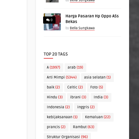
by
Bella Sungkawa
Harga Pasaran Hp Oppo A5s
0
Bekas
by
Bella Sungkawa
TOP 20 TAGS
A
(1997)
arab
(19)
Arti Mimpi
(5344)
asia selatan
(1)
baik
(2)
Celtic
(2)
Foto
(5)
Hindu
(3)
ibrani
(3)
India
(3)
Indonesia
(2)
inggris
(2)
kebijaksanaan
(1)
Kemaluan
(22)
prancis
(2)
Rambut
(63)
Struktur Organisasi
(96)