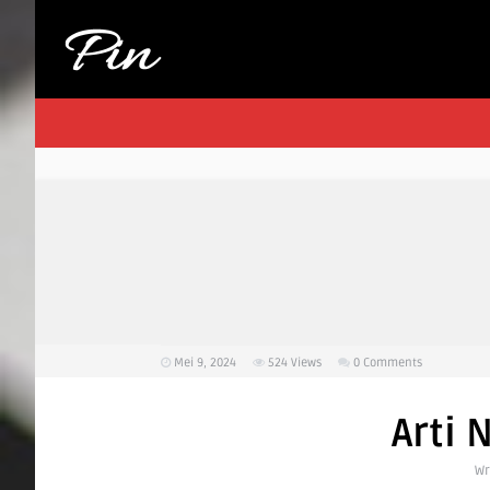
Mei 9, 2024
524
Views
0 Comments
Arti 
Wr