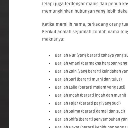
tetapi juga terdengar manis dan penuh k
memungkinkan hubungan yang lebih dekat
Ketika memilih nama, terkadang orang tu
Berikut adalah sejumlah contoh nama teng
maknanya:
Bari’ah Nur (yang berarti cahaya yang su
Bari’ah Amani (bermakna harapan yang 
Bari’ah Zain (yang berarti keindahan yan
Bari’ah Sari (berarti murni dan tulus)
Bari’ah Laila (berarti malam yang suci)
Bari’ah Indah (berarti indah dan murni)
Bari’ah Fajar (berarti pagi yang suci)
Bari’ah Salma (berarti damai dan suci)
Bari’ah Shifa (berarti penyembuhan yang
Bari’ah Hayat (berarti kehidupan yang su