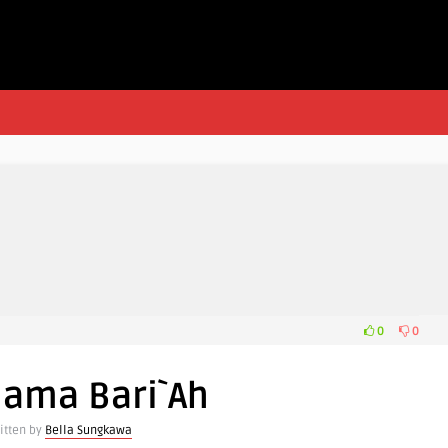
0
0
Nama Bari`Ah
itten by
Bella Sungkawa