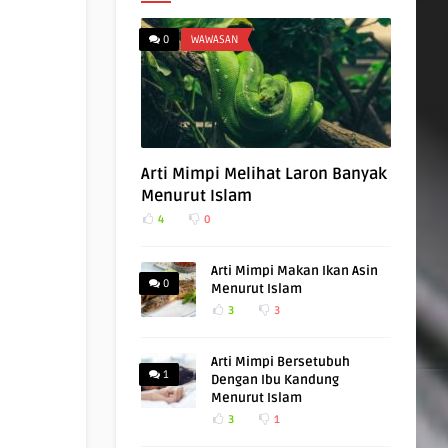
0
WAWASAN
Arti Mimpi Melihat Laron Banyak
Menurut Islam
4
0
Arti Mimpi Makan Ikan Asin
0
Menurut Islam
3
3
Arti Mimpi Bersetubuh
1
Dengan Ibu Kandung
Menurut Islam
3
1