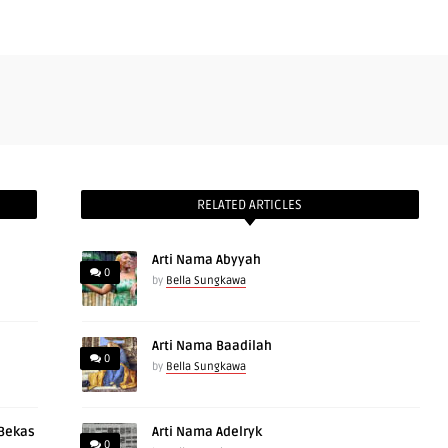
RELATED ARTICLES
Arti Nama Abyyah
0
by
Bella Sungkawa
Arti Nama Baadilah
0
by
Bella Sungkawa
 Bekas
Arti Nama Adelryk
0