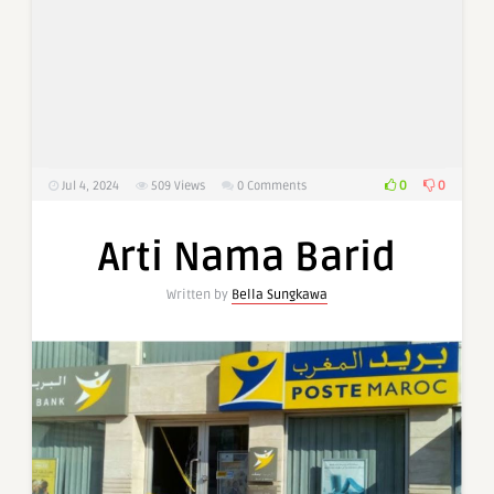
0
0
Jul 4, 2024
509
Views
0 Comments
Arti Nama Barid
Written by
Bella Sungkawa