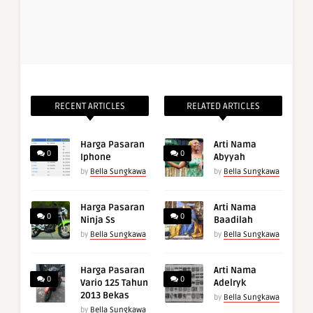
RECENT ARTICLES
RELATED ARTICLES
Harga Pasaran
Arti Nama
0
0
Iphone
Abyyah
by
Bella Sungkawa
by
Bella Sungkawa
Harga Pasaran
Arti Nama
0
0
Ninja Ss
Baadilah
by
Bella Sungkawa
by
Bella Sungkawa
Harga Pasaran
Arti Nama
0
0
Vario 125 Tahun
Adelryk
2013 Bekas
by
Bella Sungkawa
by
Bella Sungkawa