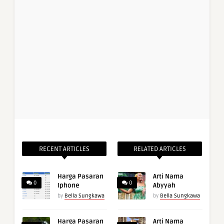
RECENT ARTICLES
RELATED ARTICLES
Harga Pasaran
Arti Nama
0
0
Iphone
Abyyah
by
Bella Sungkawa
by
Bella Sungkawa
Harga Pasaran
Arti Nama