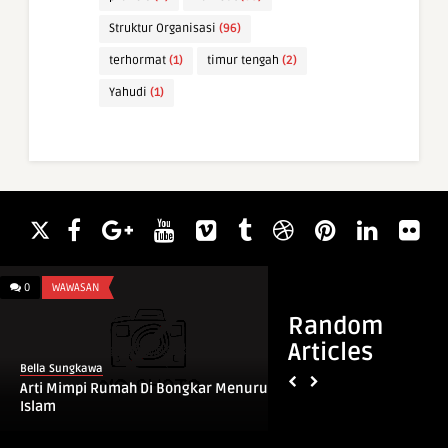
Struktur Organisasi
(96)
terhormat
(1)
timur tengah
(2)
Yahudi
(1)
0
WAWASAN
0
ARTI NAMA
Random
Articles
Bella Sungkawa
Bella Sungkawa
Arti Mimpi Rumah Di Bongkar Menurut
Arti Nama Abhirati
Islam