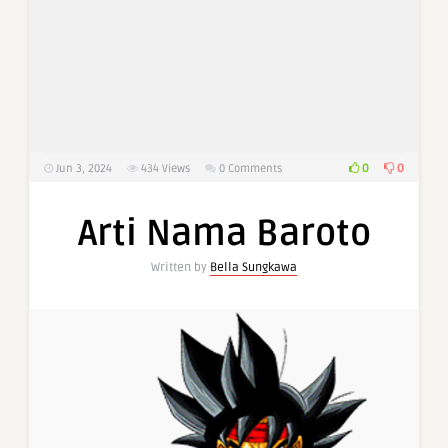
0
0
Jun 3, 2024
434
Views
0 Comments
Arti Nama Baroto
Written by
Bella Sungkawa