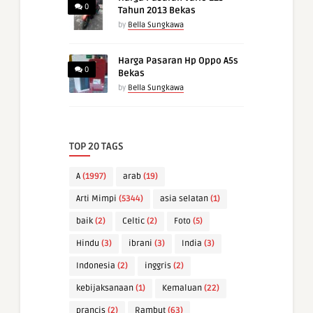
0
Tahun 2013 Bekas
by
Bella Sungkawa
Harga Pasaran Hp Oppo A5s
0
Bekas
by
Bella Sungkawa
TOP 20 TAGS
A
(1997)
arab
(19)
Arti Mimpi
(5344)
asia selatan
(1)
baik
(2)
Celtic
(2)
Foto
(5)
Hindu
(3)
ibrani
(3)
India
(3)
Indonesia
(2)
inggris
(2)
kebijaksanaan
(1)
Kemaluan
(22)
prancis
(2)
Rambut
(63)