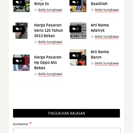
0
0
Ninja Ss
Baadilah
by
Bella Sungkawa
by
Bella Sungkawa
Harga Pasaran
Arti Nama
0
0
Vario 125 Tahun
Adelryk
2013 Bekas
by
Bella Sungkawa
by
Bella Sungkawa
Arti Nama
0
Harga Pasaran
Baryn
0
Hp Oppo A5s
by
Bella Sungkawa
Bekas
by
Bella Sungkawa
TINGGALKAN BALASAN
*
Komentar