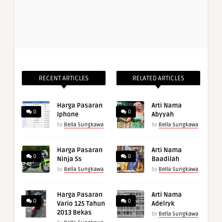
RECENT ARTICLES
RELATED ARTICLES
Harga Pasaran
Arti Nama
0
0
Iphone
Abyyah
by
Bella Sungkawa
by
Bella Sungkawa
Harga Pasaran
Arti Nama
0
0
Ninja Ss
Baadilah
by
Bella Sungkawa
by
Bella Sungkawa
Harga Pasaran
Arti Nama
0
0
Vario 125 Tahun
Adelryk
2013 Bekas
by
Bella Sungkawa