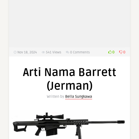
0
0
Nov 18, 2024
541
Views
0 Comments
Arti Nama Barrett
(Jerman)
Written by
Bella Sungkawa