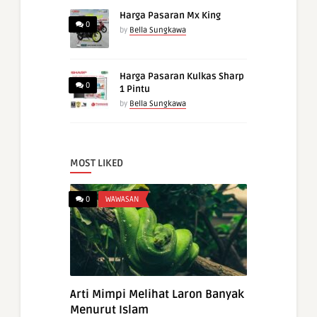
Harga Pasaran Mx King
0
by
Bella Sungkawa
Harga Pasaran Kulkas Sharp
0
1 Pintu
by
Bella Sungkawa
MOST LIKED
0
WAWASAN
Arti Mimpi Melihat Laron Banyak
Menurut Islam