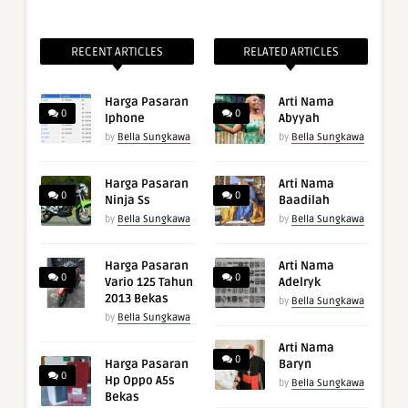
RECENT ARTICLES
RELATED ARTICLES
Harga Pasaran
Arti Nama
0
0
Iphone
Abyyah
by
Bella Sungkawa
by
Bella Sungkawa
Harga Pasaran
Arti Nama
0
0
Ninja Ss
Baadilah
by
Bella Sungkawa
by
Bella Sungkawa
Harga Pasaran
Arti Nama
0
0
Vario 125 Tahun
Adelryk
2013 Bekas
by
Bella Sungkawa
by
Bella Sungkawa
Arti Nama
0
Harga Pasaran
Baryn
0
Hp Oppo A5s
by
Bella Sungkawa
Bekas