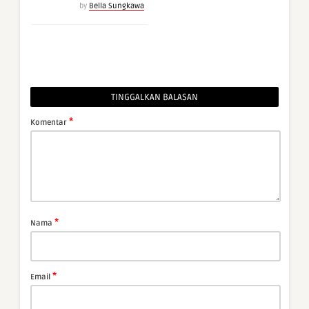
by
Bella Sungkawa
TINGGALKAN BALASAN
*
Komentar
*
Nama
*
Email