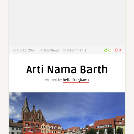
0
0
Jun 13, 2024
605
Views
0 Comments
Arti Nama Barth
Written by
Bella Sungkawa