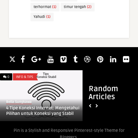
terhormat
(1)
timur tengah
(2)
Yahudi
(1)
0
INFO & TIPS
0
ARTI NAMA
Random
Articles
Bella Sungkawa
Bella Sungkawa
4 Tipe Koneksi Internet: Mengetahui
Arti Nama Acawar
Pilihan untuk Koneksi yang Stabil
Pin is a Stylish and Responsive Pinterest-style Theme for
Bloggers.