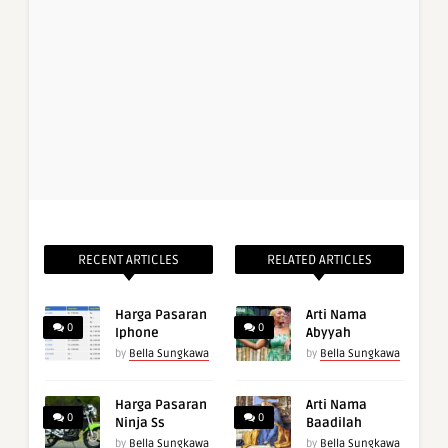
RECENT ARTICLES
RELATED ARTICLES
Harga Pasaran
Arti Nama
0
0
Iphone
Abyyah
by
Bella Sungkawa
by
Bella Sungkawa
Harga Pasaran
Arti Nama
0
0
Ninja Ss
Baadilah
by
Bella Sungkawa
by
Bella Sungkawa