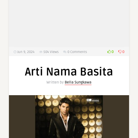
0
0
Jun 9, 2024
504
Views
0 Comments
Arti Nama Basita
Written by
Bella Sungkawa