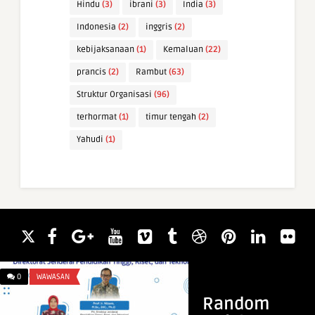
Hindu
(3)
ibrani
(3)
India
(3)
Indonesia
(2)
inggris
(2)
kebijaksanaan
(1)
Kemaluan
(22)
prancis
(2)
Rambut
(63)
Struktur Organisasi
(96)
terhormat
(1)
timur tengah
(2)
Yahudi
(1)
0
WAWASAN
0
INFO & TIPS
Random