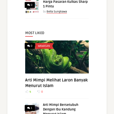
Harga Pasaran Kulkas Sharp
0
1 Pintu
by
Bella Sungkawa
MOST LIKED
0
WAWASAN
Arti Mimpi Melihat Laron Banyak
Menurut Islam
4
0
Arti Mimpi Bersetubuh
1
Dengan Ibu Kandung