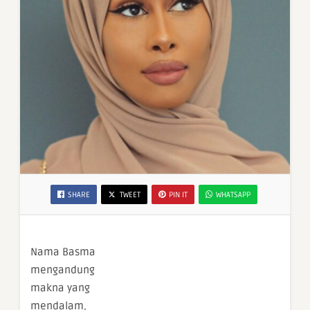
SHARE
TWEET
PIN IT
WHATSAPP
Nama Basma
mengandung
makna yang
mendalam,