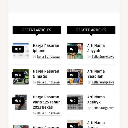
RECENT ARTICLES
RELATED ARTICLES
Harga Pasaran
Arti Nama
0
0
Iphone
Abyyah
by
Bella Sungkawa
by
Bella Sungkawa
Harga Pasaran
Arti Nama
0
0
Ninja Ss
Baadilah
by
Bella Sungkawa
by
Bella Sungkawa
Harga Pasaran
Arti Nama
0
0
Vario 125 Tahun
Adelryk
2013 Bekas
by
Bella Sungkawa
by
Bella Sungkawa
Arti Nama
0