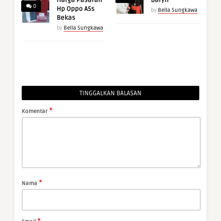
Harga Pasaran
Baryn
0
Hp Oppo A5s
by
Bella Sungkawa
Bekas
by
Bella Sungkawa
TINGGALKAN BALASAN
*
Komentar
*
Nama