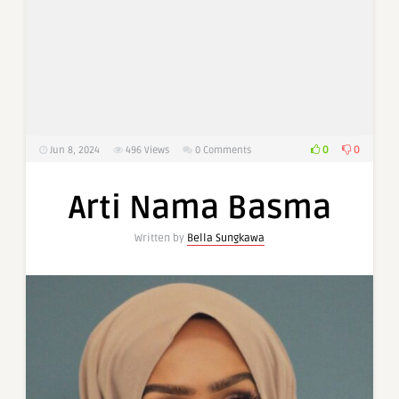
0
0
Jun 8, 2024
496
Views
0 Comments
Arti Nama Basma
Written by
Bella Sungkawa