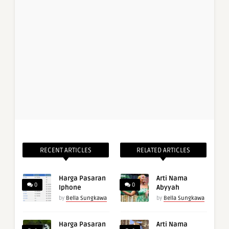
RECENT ARTICLES
RELATED ARTICLES
Harga Pasaran
Arti Nama
0
0
Iphone
Abyyah
by
Bella Sungkawa
by
Bella Sungkawa
Harga Pasaran
Arti Nama