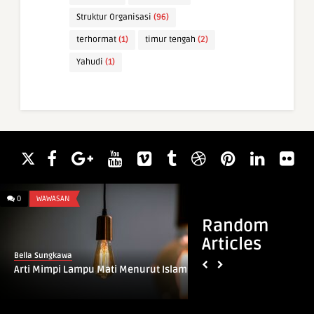
Struktur Organisasi
(96)
terhormat
(1)
timur tengah
(2)
Yahudi
(1)
0
WAWASAN
0
WAWASAN
Random
Articles
Bella Sungkawa
Bella Sungkawa
Arti Mimpi Lampu Mati Menurut Islam
Arti Mimpi Digigit 
Menurut Islam