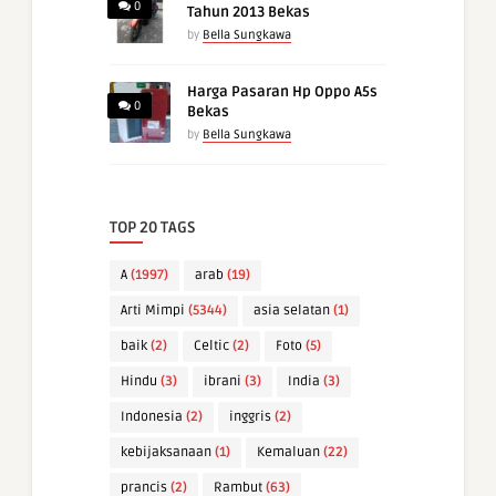
0
Tahun 2013 Bekas
by
Bella Sungkawa
Harga Pasaran Hp Oppo A5s
0
Bekas
by
Bella Sungkawa
TOP 20 TAGS
A
(1997)
arab
(19)
Arti Mimpi
(5344)
asia selatan
(1)
baik
(2)
Celtic
(2)
Foto
(5)
Hindu
(3)
ibrani
(3)
India
(3)
Indonesia
(2)
inggris
(2)
kebijaksanaan
(1)
Kemaluan
(22)
prancis
(2)
Rambut
(63)