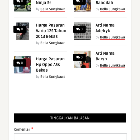
0
0
Ninja Ss
Baadilah
by
Bella Sungkawa
by
Bella Sungkawa
Harga Pasaran
Arti Nama
0
0
Vario 125 Tahun
Adelryk
2013 Bekas
by
Bella Sungkawa
by
Bella Sungkawa
Arti Nama
0
Harga Pasaran
Baryn
0
Hp Oppo A5s
by
Bella Sungkawa
Bekas
by
Bella Sungkawa
TINGGALKAN BALASAN
*
Komentar