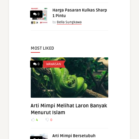
Harga Pasaran Kulkas Sharp
0
1 Pintu
by
Bella Sungkawa
MOST LIKED
0
WAWASAN
Arti Mimpi Melihat Laron Banyak
Menurut Islam
4
0
Arti Mimpi Bersetubuh