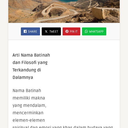
SHARE
TWEET
PIN IT
WHATSAPP
Arti Nama Batinah
dan Filosofi yang
Terkandung di
Dalamnya
Nama Batinah
memiliki makna
yang mendalam,
mencerminkan
elemen-elemen
spiritual dan emosi yang khas dalam budaya yang