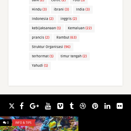
baik
(2)
Celtic
(2)
Foto
(5)
Hindu
(3)
ibrani
(3)
India
(3)
Indonesia
(2)
inggris
(2)
kebijaksanaan
(1)
Kemaluan
(22)
prancis
(2)
Rambut
(63)
Struktur Organisasi
(96)
terhormat
(1)
timur tengah
(2)
Yahudi
(1)
0
INFO & TIPS
0
WAWASAN