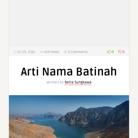
0
0
Jul 29, 2024
419
Views
0 Comments
Arti Nama Batinah
Written by
Bella Sungkawa