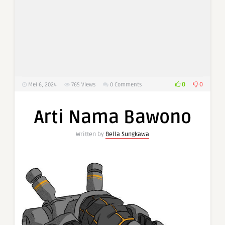
0
0
Mei 6, 2024
765
Views
0 Comments
Arti Nama Bawono
Written by
Bella Sungkawa