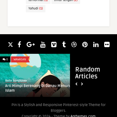
terhormat
(1)
timur tengah
(2)
Yahudi
(1)
0
WAWASAN
0
WAWASAN
Random
Articles
Bella Sungkawa
Bella Sungkawa
Arti Mimpi Berenang Di Danau Menurut
Arti Mimpi Ketemu
Islam
Perempuan Menuru
Pin is a Stylish and Responsive Pinterest-style Theme for
Bloggers.
Copyright © 2024 - Theme by
Anthemes.com