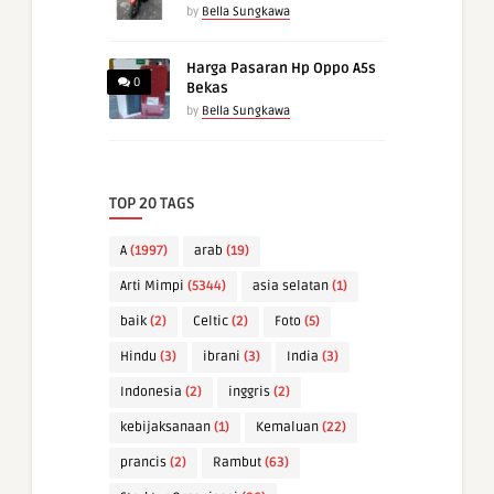
by
Bella Sungkawa
Harga Pasaran Hp Oppo A5s
0
Bekas
by
Bella Sungkawa
TOP 20 TAGS
A
(1997)
arab
(19)
Arti Mimpi
(5344)
asia selatan
(1)
baik
(2)
Celtic
(2)
Foto
(5)
Hindu
(3)
ibrani
(3)
India
(3)
Indonesia
(2)
inggris
(2)
kebijaksanaan
(1)
Kemaluan
(22)
prancis
(2)
Rambut
(63)