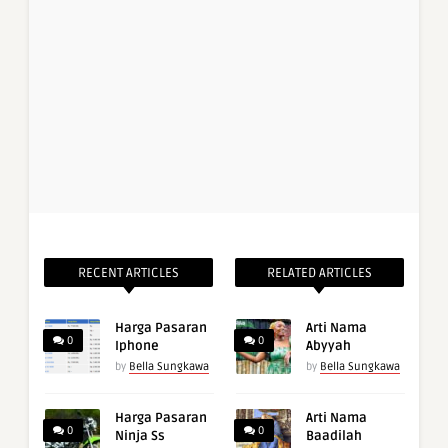
RECENT ARTICLES
RELATED ARTICLES
Harga Pasaran
Arti Nama
0
0
Iphone
Abyyah
by
Bella Sungkawa
by
Bella Sungkawa
Harga Pasaran
Arti Nama
0
0
Ninja Ss
Baadilah