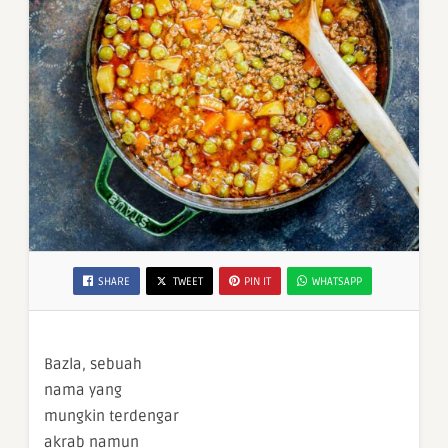
SHARE
TWEET
PIN IT
WHATSAPP
Bazla, sebuah
nama yang
mungkin terdengar
akrab namun