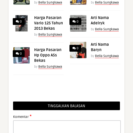
by
Bella Sungkawa
by
Bella Sungkawa
Harga Pasaran
Arti Nama
0
0
Vario 125 Tahun
Adelryk
2013 Bekas
by
Bella Sungkawa
by
Bella Sungkawa
Arti Nama
0
Harga Pasaran
Baryn
0
Hp Oppo A5s
by
Bella Sungkawa
Bekas
by
Bella Sungkawa
TINGGALKAN BALASAN
*
Komentar