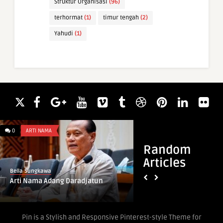
Struktur Organisasi
(96)
terhormat
(1)
timur tengah
(2)
Yahudi
(1)
0
ARTI NAMA
0
INFO & TIPS
Random
Articles
Bella Sungkawa
Bella Sungkawa
Arti Nama Adang Daradjatun
5 Langkah William
Pendekatan dalam T
Pin is a Stylish and Responsive Pinterest-style Theme for