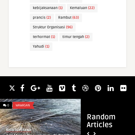
kebijaksanaan
(1)
Kemaluan
(22)
prancis
(2)
Rambut
(63)
Struktur Organisasi
(96)
terhormat
(1)
timur tengah
(2)
Yahudi
(1)
0
WAWASAN
0
INFO & TIPS
Random
Articles
Bella Sungkawa
Bella Sungkawa