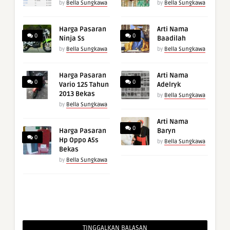
by
Bella Sungkawa
by
Bella Sungkawa
Harga Pasaran
Arti Nama
0
0
Ninja Ss
Baadilah
by
Bella Sungkawa
by
Bella Sungkawa
Harga Pasaran
Arti Nama
0
0
Vario 125 Tahun
Adelryk
2013 Bekas
by
Bella Sungkawa
by
Bella Sungkawa
Arti Nama
0
Harga Pasaran
Baryn
0
Hp Oppo A5s
by
Bella Sungkawa
Bekas
by
Bella Sungkawa
TINGGALKAN BALASAN