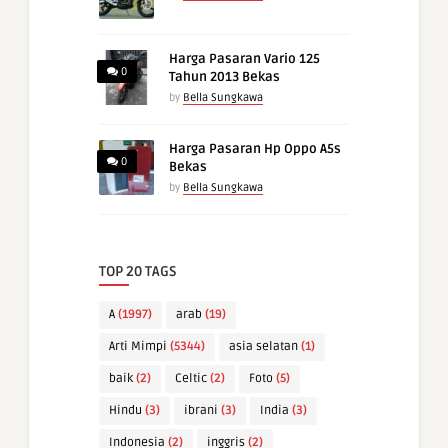
Harga Pasaran Vario 125
0
Tahun 2013 Bekas
by
Bella Sungkawa
Harga Pasaran Hp Oppo A5s
0
Bekas
by
Bella Sungkawa
TOP 20 TAGS
A
(1997)
arab
(19)
Arti Mimpi
(5344)
asia selatan
(1)
baik
(2)
Celtic
(2)
Foto
(5)
Hindu
(3)
ibrani
(3)
India
(3)
Indonesia
(2)
inggris
(2)