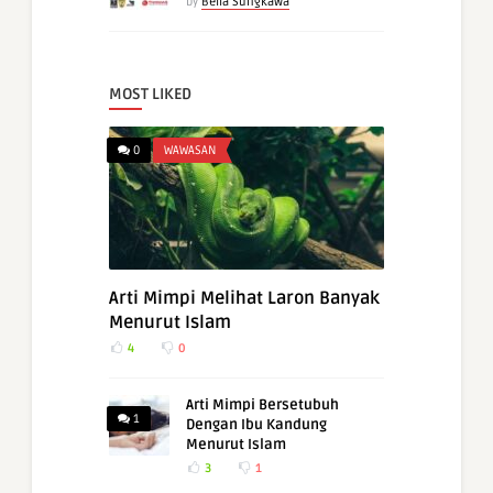
by
Bella Sungkawa
MOST LIKED
0
WAWASAN
Arti Mimpi Melihat Laron Banyak
Menurut Islam
4
0
Arti Mimpi Bersetubuh
1
Dengan Ibu Kandung
Menurut Islam
3
1