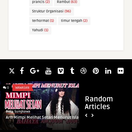
prancis
(2)
Rambut
(63)
Struktur Organisasi
(96)
terhormat
(1)
timur tengah
(2)
Yahudi
(1)
0
WAWASAN
0
ARTI NAMA
Random
Articles
Bella Sungkawa
Bella Sungkawa
Arti Mimpi Melihat Setan Menurut Islam
Arti Nama Abdilla