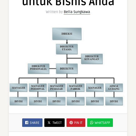
untuk Bisnis Anda
Written by
Bella Sungkawa
SHARE
TWEET
PIN IT
WHATSAPP