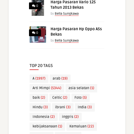
Harga Pasaran Vario 125
0
Tahun 2013 Bekas
by
Bella Sungkawa
Harga Pasaran Hp Oppo A5s
0
Bekas
by
Bella Sungkawa
TOP 20 TAGS
A
(1997)
arab
(19)
Arti Mimpi
(5344)
asia selatan
(1)
baik
(2)
Celtic
(2)
Foto
(5)
Hindu
(3)
ibrani
(3)
India
(3)
Indonesia
(2)
inggris
(2)
kebijaksanaan
(1)
Kemaluan
(22)