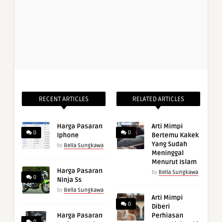
RECENT ARTICLES
RELATED ARTICLES
Harga Pasaran
Arti Mimpi
0
0
Iphone
Bertemu Kakek
Yang Sudah
by
Bella Sungkawa
Meninggal
Menurut Islam
Harga Pasaran
by
Bella Sungkawa
0
Ninja Ss
by
Bella Sungkawa
Arti Mimpi
0
Diberi
Harga Pasaran
Perhiasan
0