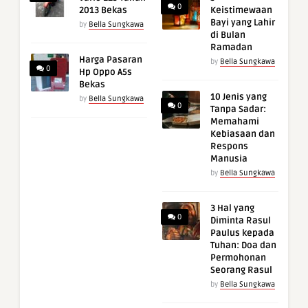
0
2013 Bekas
Keistimewaan
Bayi yang Lahir
by
Bella Sungkawa
di Bulan
Ramadan
Harga Pasaran
by
Bella Sungkawa
0
Hp Oppo A5s
Bekas
10 Jenis yang
by
Bella Sungkawa
0
Tanpa Sadar:
Memahami
Kebiasaan dan
Respons
Manusia
by
Bella Sungkawa
3 Hal yang
0
Diminta Rasul
Paulus kepada
Tuhan: Doa dan
Permohonan
Seorang Rasul
by
Bella Sungkawa