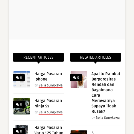
RECENT ARTICLES
RELATED ARTICLES
Harga Pasaran
Apa Itu Rambut
0
0
Iphone
Berporositas
Rendah dan
by
Bella Sungkawa
Bagaimana
Cara
Harga Pasaran
Merawatnya
0
Ninja Ss
Supaya Tidak
Rusak?
by
Bella Sungkawa
by
Bella Sungkawa
Harga Pasaran
0
Vario 125 Tahun
5