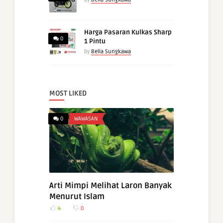
Harga Pasaran Kulkas Sharp
0
1 Pintu
by
Bella Sungkawa
MOST LIKED
0
WAWASAN
Arti Mimpi Melihat Laron Banyak
Menurut Islam
4
0