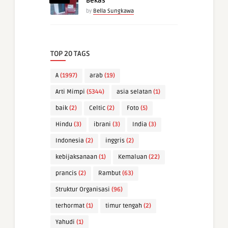
Bekas
by
Bella Sungkawa
TOP 20 TAGS
A
(1997)
arab
(19)
Arti Mimpi
(5344)
asia selatan
(1)
baik
(2)
Celtic
(2)
Foto
(5)
Hindu
(3)
ibrani
(3)
India
(3)
Indonesia
(2)
inggris
(2)
kebijaksanaan
(1)
Kemaluan
(22)
prancis
(2)
Rambut
(63)
Struktur Organisasi
(96)
terhormat
(1)
timur tengah
(2)
Yahudi
(1)