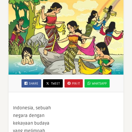
SHARE
TWEET
PIN IT
WHATSAPP
Indonesia, sebuah
negara dengan
kekayaan budaya
yang melimpah,