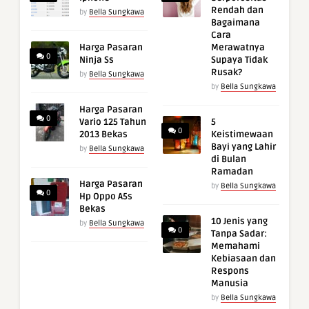
Rendah dan
by
Bella Sungkawa
Bagaimana
Cara
Harga Pasaran
Merawatnya
0
Ninja Ss
Supaya Tidak
Rusak?
by
Bella Sungkawa
by
Bella Sungkawa
Harga Pasaran
0
Vario 125 Tahun
5
0
2013 Bekas
Keistimewaan
Bayi yang Lahir
by
Bella Sungkawa
di Bulan
Ramadan
Harga Pasaran
by
Bella Sungkawa
0
Hp Oppo A5s
Bekas
10 Jenis yang
by
Bella Sungkawa
0
Tanpa Sadar:
Memahami
Kebiasaan dan
Respons
Manusia
by
Bella Sungkawa