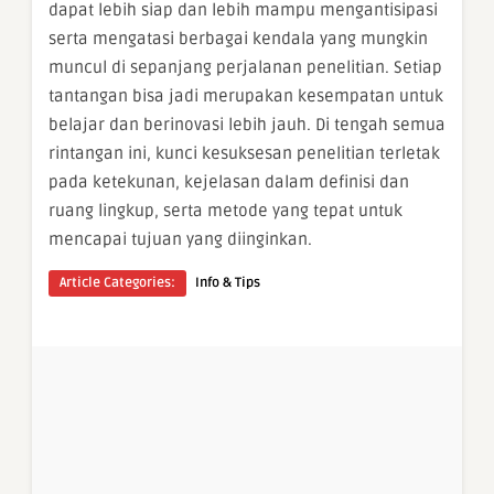
dapat lebih siap dan lebih mampu mengantisipasi
serta mengatasi berbagai kendala yang mungkin
muncul di sepanjang perjalanan penelitian. Setiap
tantangan bisa jadi merupakan kesempatan untuk
belajar dan berinovasi lebih jauh. Di tengah semua
rintangan ini, kunci kesuksesan penelitian terletak
pada ketekunan, kejelasan dalam definisi dan
ruang lingkup, serta metode yang tepat untuk
mencapai tujuan yang diinginkan.
Article Categories:
Info & Tips