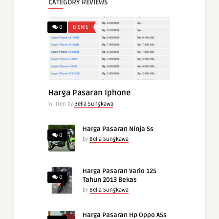
CATEGORY REVIEWS
0
BISNIS
Harga Pasaran Iphone
Written by
Bella Sungkawa
Harga Pasaran Ninja Ss
0
by
Bella Sungkawa
Harga Pasaran Vario 125
0
Tahun 2013 Bekas
by
Bella Sungkawa
Harga Pasaran Hp Oppo A5s