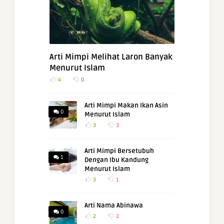
Arti Mimpi Melihat Laron Banyak
Menurut Islam
4
0
Arti Mimpi Makan Ikan Asin
0
Menurut Islam
3
3
Arti Mimpi Bersetubuh
1
Dengan Ibu Kandung
Menurut Islam
3
1
Arti Nama Abinawa
0
2
2