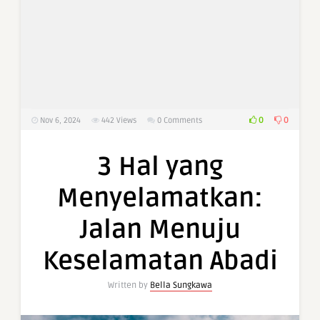
0
0
Nov 6, 2024
442
Views
0 Comments
3 Hal yang
Menyelamatkan:
Jalan Menuju
Keselamatan Abadi
Written by
Bella Sungkawa