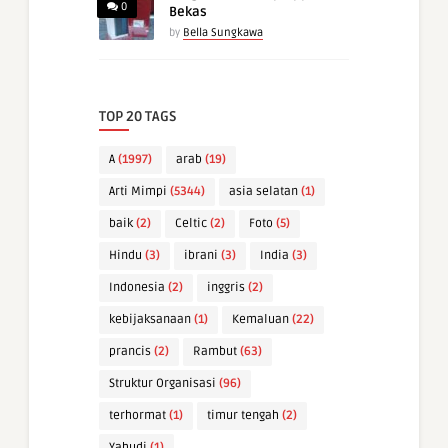
0
Bekas
by
Bella Sungkawa
TOP 20 TAGS
A
(1997)
arab
(19)
Arti Mimpi
(5344)
asia selatan
(1)
baik
(2)
Celtic
(2)
Foto
(5)
Hindu
(3)
ibrani
(3)
India
(3)
Indonesia
(2)
inggris
(2)
kebijaksanaan
(1)
Kemaluan
(22)
prancis
(2)
Rambut
(63)
Struktur Organisasi
(96)
terhormat
(1)
timur tengah
(2)
Yahudi
(1)