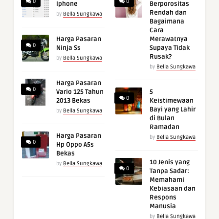
0
0
Iphone
Berporositas
Rendah dan
by
Bella Sungkawa
Bagaimana
Cara
Harga Pasaran
Merawatnya
0
Ninja Ss
Supaya Tidak
Rusak?
by
Bella Sungkawa
by
Bella Sungkawa
Harga Pasaran
0
Vario 125 Tahun
5
0
2013 Bekas
Keistimewaan
Bayi yang Lahir
by
Bella Sungkawa
di Bulan
Ramadan
Harga Pasaran
by
Bella Sungkawa
0
Hp Oppo A5s
Bekas
10 Jenis yang
by
Bella Sungkawa
0
Tanpa Sadar:
Memahami
Kebiasaan dan
Respons
Manusia
by
Bella Sungkawa