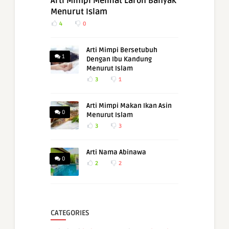
Arti Mimpi Melihat Laron Banyak
Menurut Islam
4
0
Arti Mimpi Bersetubuh
1
Dengan Ibu Kandung
Menurut Islam
3
1
Arti Mimpi Makan Ikan Asin
0
Menurut Islam
3
3
Arti Nama Abinawa
0
2
2
CATEGORIES