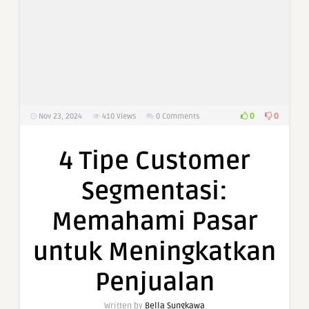
0
0
Nov 23, 2024
410
Views
0 Comments
4 Tipe Customer
Segmentasi:
Memahami Pasar
untuk Meningkatkan
Penjualan
Written by
Bella Sungkawa