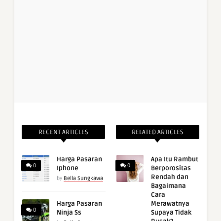
RECENT ARTICLES
RELATED ARTICLES
Harga Pasaran
Apa Itu Rambut
0
0
Iphone
Berporositas
Rendah dan
by
Bella Sungkawa
Bagaimana
Cara
Harga Pasaran
Merawatnya
0
Ninja Ss
Supaya Tidak