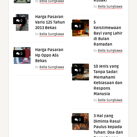
Rusak?
by
Bella Sungkawa
by
Bella Sungkawa
Harga Pasaran
0
Vario 125 Tahun
5
0
2013 Bekas
Keistimewaan
Bayi yang Lahir
by
Bella Sungkawa
di Bulan
Ramadan
Harga Pasaran
by
Bella Sungkawa
0
Hp Oppo A5s
Bekas
10 Jenis yang
by
Bella Sungkawa
0
Tanpa Sadar:
Memahami
Kebiasaan dan
Respons
Manusia
by
Bella Sungkawa
3 Hal yang
0
Diminta Rasul
Paulus kepada
Tuhan: Doa dan