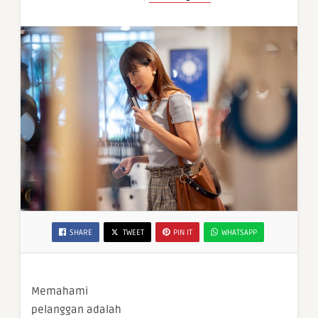
SHARE
TWEET
PIN IT
WHATSAPP
Memahami
pelanggan adalah