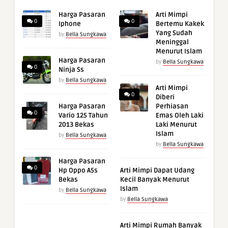
Harga Pasaran
Arti Mimpi
0
0
Iphone
Bertemu Kakek
Yang Sudah
by
Bella Sungkawa
Meninggal
Menurut Islam
Harga Pasaran
by
Bella Sungkawa
0
Ninja Ss
by
Bella Sungkawa
Arti Mimpi
0
Diberi
Harga Pasaran
Perhiasan
0
Vario 125 Tahun
Emas Oleh Laki
2013 Bekas
Laki Menurut
Islam
by
Bella Sungkawa
by
Bella Sungkawa
Harga Pasaran
0
Hp Oppo A5s
Arti Mimpi Dapat Udang
Bekas
Kecil Banyak Menurut
Islam
by
Bella Sungkawa
by
Bella Sungkawa
Arti Mimpi Rumah Banyak