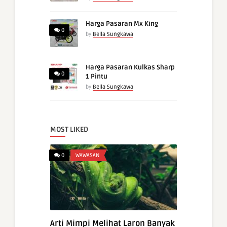
Harga Pasaran Mx King
0
by
Bella Sungkawa
Harga Pasaran Kulkas Sharp
0
1 Pintu
by
Bella Sungkawa
MOST LIKED
0
WAWASAN
Arti Mimpi Melihat Laron Banyak